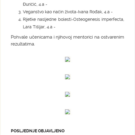
Đuričić, 4.a -
Veganstvo kao način života-Ivana Rođak, 4.a -
Rijetke nasljedne bolesti-Osteogenesis imperfecta,
Lara Tišljar, 4.a -
Pohvale učenicama i njihovoj mentorici na ostvarenim
rezultatima.
POSLJEDNJE OBJAVLJENO