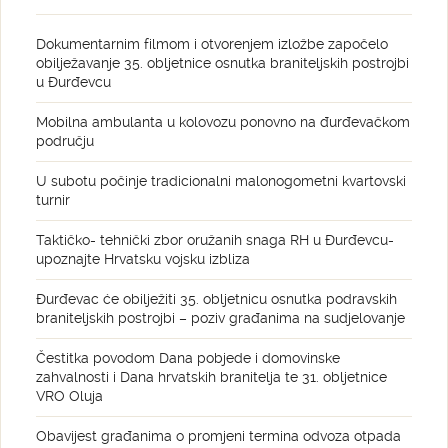
Dokumentarnim filmom i otvorenjem izložbe započelo
obilježavanje 35. obljetnice osnutka braniteljskih postrojbi
u Đurđevcu
Mobilna ambulanta u kolovozu ponovno na đurđevačkom
području
U subotu počinje tradicionalni malonogometni kvartovski
turnir
Taktičko- tehnički zbor oružanih snaga RH u Đurđevcu-
upoznajte Hrvatsku vojsku izbliza
Đurđevac će obilježiti 35. obljetnicu osnutka podravskih
braniteljskih postrojbi – poziv građanima na sudjelovanje
Čestitka povodom Dana pobjede i domovinske
zahvalnosti i Dana hrvatskih branitelja te 31. obljetnice
VRO Oluja
Obavijest građanima o promjeni termina odvoza otpada