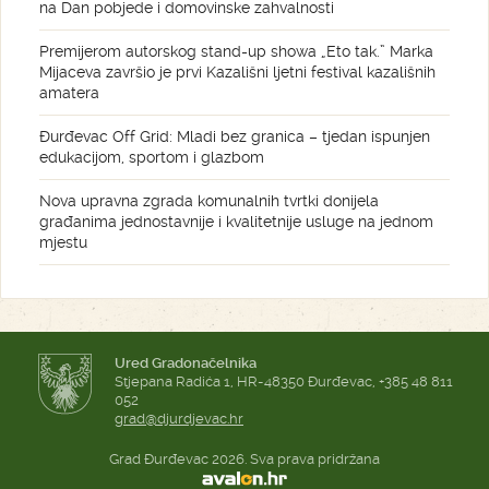
na Dan pobjede i domovinske zahvalnosti
Premijerom autorskog stand-up showa „Eto tak.” Marka
Mijaceva završio je prvi Kazališni ljetni festival kazališnih
amatera
Đurđevac Off Grid: Mladi bez granica – tjedan ispunjen
edukacijom, sportom i glazbom
Nova upravna zgrada komunalnih tvrtki donijela
građanima jednostavnije i kvalitetnije usluge na jednom
mjestu
Ured Gradonačelnika
Stjepana Radića 1, HR-48350 Đurđevac, +385 48 811
052
grad@djurdjevac.hr
Grad Đurđevac 2026. Sva prava pridržana