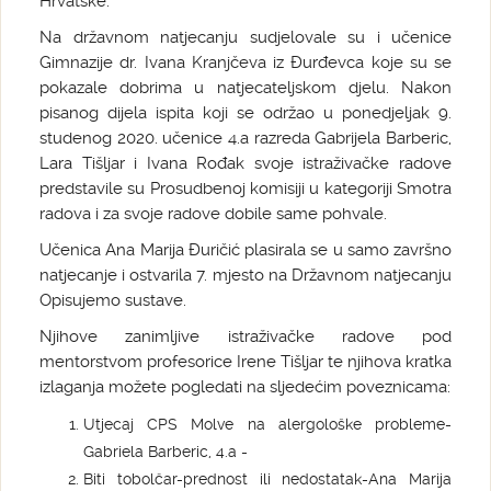
Hrvatske.
Na državnom natjecanju sudjelovale su i učenice
Gimnazije dr. Ivana Kranjčeva iz Đurđevca koje su se
pokazale dobrima u natjecateljskom djelu. Nakon
pisanog dijela ispita koji se održao u ponedjeljak 9.
studenog 2020. učenice 4.a razreda Gabrijela Barberic,
Lara Tišljar i Ivana Rođak svoje istraživačke radove
predstavile su Prosudbenoj komisiji u kategoriji Smotra
radova i za svoje radove dobile same pohvale.
Učenica Ana Marija Đuričić plasirala se u samo završno
natjecanje i ostvarila 7. mjesto na Državnom natjecanju
Opisujemo sustave.
Njihove zanimljive istraživačke radove pod
mentorstvom profesorice Irene Tišljar te njihova kratka
izlaganja možete pogledati na sljedećim poveznicama:
Utjecaj CPS Molve na alergološke probleme-
Gabriela Barberic, 4.a -
Biti tobolčar-prednost ili nedostatak-Ana Marija