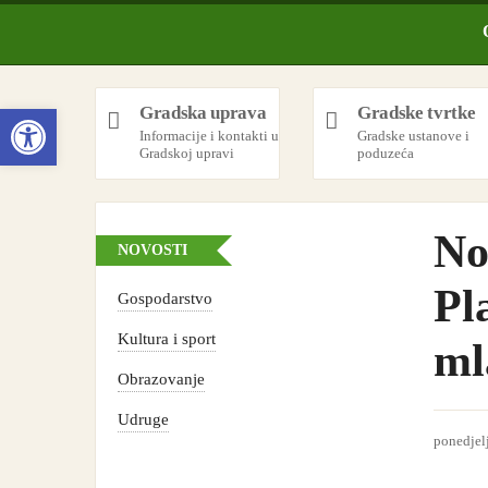
Open toolbar
Gradska uprava
Gradske tvrtke
Informacije i kontakti u
Gradske ustanove i
Gradskoj upravi
poduzeća
No
NOVOSTI
Pl
Gospodarstvo
Kultura i sport
ml
Obrazovanje
Udruge
ponedjelj