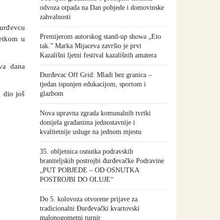
odvoza otpada na Dan pobjede i domovinske
zahvalnosti
Đurđevcu
Premijerom autorskog stand-up showa „Eto
četkom u
tak.” Marka Mijaceva završio je prvi
Kazališni ljetni festival kazališnih amatera
dva dana
Đurđevac Off Grid: Mladi bez granica –
tjedan ispunjen edukacijom, sportom i
 dio još
glazbom
Nova upravna zgrada komunalnih tvrtki
donijela građanima jednostavnije i
kvalitetnije usluge na jednom mjestu
35. obljetnica osnutka podravskih
braniteljskih postrojbi đurđevačke Podravine
„PUT POBJEDE – OD OSNUTKA
POSTROJBI DO OLUJE“
Do 5. kolovoza otvorene prijave za
tradicionalni Đurđevački kvartovski
malonogometni turnir