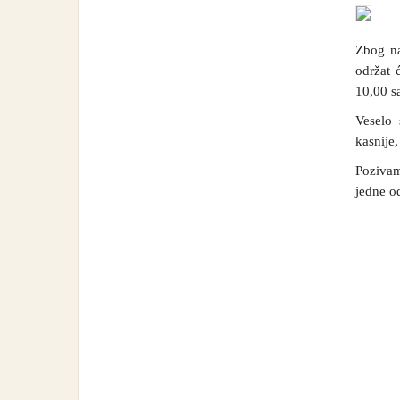
Zbog na
održat 
10,00 s
Veselo 
kasnije,
Pozivam
jedne o