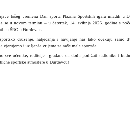
jave lošeg vremena Dan sporta Plazma Sportskih igara mladih u 
će se u novom terminu – u četvrtak, 14. svibnja 2026. godine s po
ati na ŠRC-u Đurđevac.
sportsko druženje, natjecanja i navijanje nas tako očekuju samo 
 a vjerujemo i uz ljepše vrijeme za naše male sportaše.
o sve učenike, roditelje i građane da dođu podržati sudionike i budu
dlične sportske atmosfere u Đurđevcu!