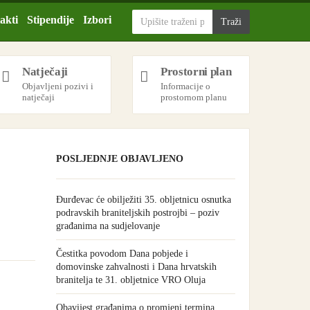
akti
Stipendije
Izbori
Natječaji
Prostorni plan
Objavljeni pozivi i
Informacije o
natječaji
prostornom planu
POSLJEDNJE OBJAVLJENO
Đurđevac će obilježiti 35. obljetnicu osnutka
podravskih braniteljskih postrojbi – poziv
građanima na sudjelovanje
Čestitka povodom Dana pobjede i
domovinske zahvalnosti i Dana hrvatskih
branitelja te 31. obljetnice VRO Oluja
Obavijest građanima o promjeni termina