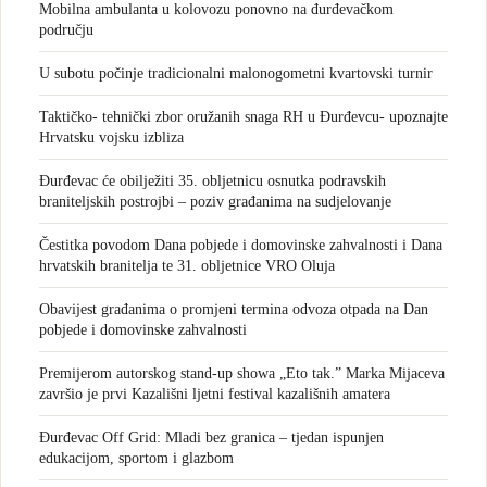
Mobilna ambulanta u kolovozu ponovno na đurđevačkom
području
U subotu počinje tradicionalni malonogometni kvartovski turnir
Taktičko- tehnički zbor oružanih snaga RH u Đurđevcu- upoznajte
Hrvatsku vojsku izbliza
Đurđevac će obilježiti 35. obljetnicu osnutka podravskih
braniteljskih postrojbi – poziv građanima na sudjelovanje
Čestitka povodom Dana pobjede i domovinske zahvalnosti i Dana
hrvatskih branitelja te 31. obljetnice VRO Oluja
Obavijest građanima o promjeni termina odvoza otpada na Dan
pobjede i domovinske zahvalnosti
Premijerom autorskog stand-up showa „Eto tak.” Marka Mijaceva
završio je prvi Kazališni ljetni festival kazališnih amatera
Đurđevac Off Grid: Mladi bez granica – tjedan ispunjen
edukacijom, sportom i glazbom