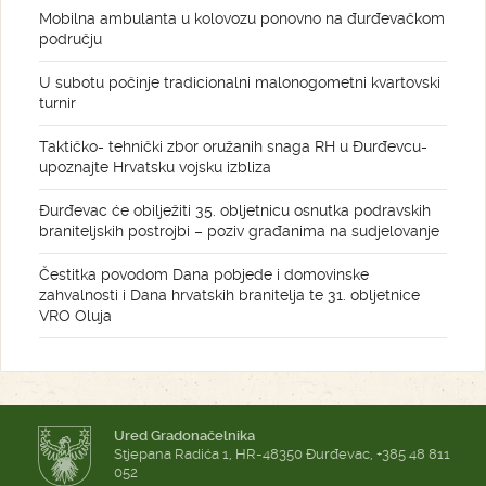
Mobilna ambulanta u kolovozu ponovno na đurđevačkom
području
U subotu počinje tradicionalni malonogometni kvartovski
turnir
Taktičko- tehnički zbor oružanih snaga RH u Đurđevcu-
upoznajte Hrvatsku vojsku izbliza
Đurđevac će obilježiti 35. obljetnicu osnutka podravskih
braniteljskih postrojbi – poziv građanima na sudjelovanje
Čestitka povodom Dana pobjede i domovinske
zahvalnosti i Dana hrvatskih branitelja te 31. obljetnice
VRO Oluja
Ured Gradonačelnika
Stjepana Radića 1, HR-48350 Đurđevac, +385 48 811
052