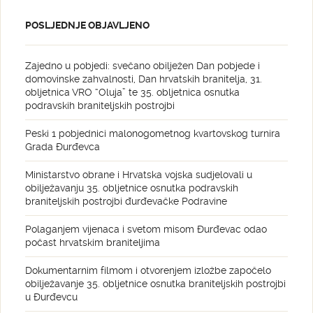
POSLJEDNJE OBJAVLJENO
Zajedno u pobjedi: svečano obilježen Dan pobjede i
domovinske zahvalnosti, Dan hrvatskih branitelja, 31.
obljetnica VRO “Oluja” te 35. obljetnica osnutka
podravskih braniteljskih postrojbi
Peski 1 pobjednici malonogometnog kvartovskog turnira
Grada Đurđevca
Ministarstvo obrane i Hrvatska vojska sudjelovali u
obilježavanju 35. obljetnice osnutka podravskih
braniteljskih postrojbi đurđevačke Podravine
Polaganjem vijenaca i svetom misom Đurđevac odao
počast hrvatskim braniteljima
Dokumentarnim filmom i otvorenjem izložbe započelo
obilježavanje 35. obljetnice osnutka braniteljskih postrojbi
u Đurđevcu