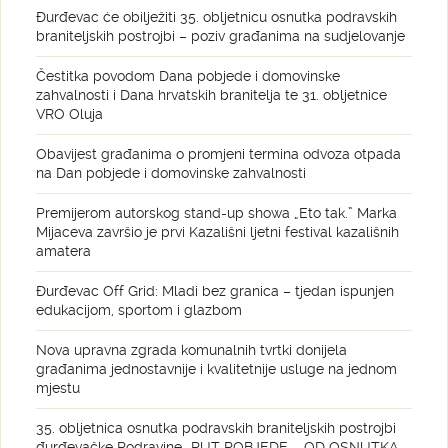
Đurđevac će obilježiti 35. obljetnicu osnutka podravskih
braniteljskih postrojbi – poziv građanima na sudjelovanje
Čestitka povodom Dana pobjede i domovinske
zahvalnosti i Dana hrvatskih branitelja te 31. obljetnice
VRO Oluja
Obavijest građanima o promjeni termina odvoza otpada
na Dan pobjede i domovinske zahvalnosti
Premijerom autorskog stand-up showa „Eto tak.” Marka
Mijaceva završio je prvi Kazališni ljetni festival kazališnih
amatera
Đurđevac Off Grid: Mladi bez granica – tjedan ispunjen
edukacijom, sportom i glazbom
Nova upravna zgrada komunalnih tvrtki donijela
građanima jednostavnije i kvalitetnije usluge na jednom
mjestu
35. obljetnica osnutka podravskih braniteljskih postrojbi
đurđevačke Podravine „PUT POBJEDE – OD OSNUTKA