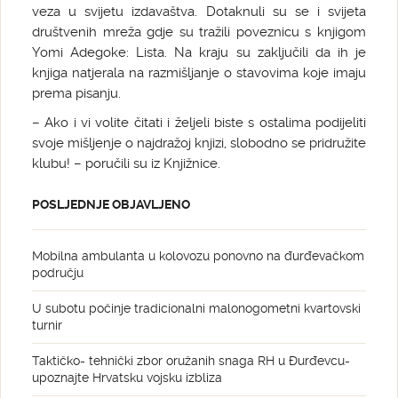
veza u svijetu izdavaštva. Dotaknuli su se i svijeta
društvenih mreža gdje su tražili poveznicu s knjigom
Yomi Adegoke: Lista. Na kraju su zaključili da ih je
knjiga natjerala na razmišljanje o stavovima koje imaju
prema pisanju.
– Ako i vi volite čitati i željeli biste s ostalima podijeliti
svoje mišljenje o najdražoj knjizi, slobodno se pridružite
klubu! – poručili su iz Knjižnice.
POSLJEDNJE OBJAVLJENO
Mobilna ambulanta u kolovozu ponovno na đurđevačkom
području
U subotu počinje tradicionalni malonogometni kvartovski
turnir
Taktičko- tehnički zbor oružanih snaga RH u Đurđevcu-
upoznajte Hrvatsku vojsku izbliza