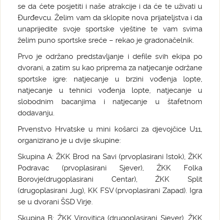
se da ćete posjetiti i naše atrakcije i da će te uživati u
Đurđevcu. Želim vam da sklopite nova prijateljstva i da
unaprijedite svoje sportske vještine te vam svima
želim puno sportske sreće – rekao je gradonačelnik.
Prvo je održano predstavljanje i defile svih ekipa po
dvorani, a zatim su kao priprema za natjecanje održane
sportske igre: natjecanje u brzini vođenja lopte,
natjecanje u tehnici vođenja lopte, natjecanje u
slobodnim bacanjima i natjecanje u štafetnom
dodavanju.
Prvenstvo Hrvatske u mini košarci za djevojčice U11,
organizirano je u dvije skupine:
Skupina A: ŽKK Brod na Savi (prvoplasirani Istok), ŽKK
Podravac (prvoplasirani Sjever), ŽKK Folka
Borovje(drugoplasirani Centar), ŽKK Split
(drugoplasirani Jug), KK FSV (prvoplasirani Zapad). Igra
se u dvorani ŠSD Virje.
Skupina B: ŽKK Virovitica (drugoplasirani Sjever), ŽKK