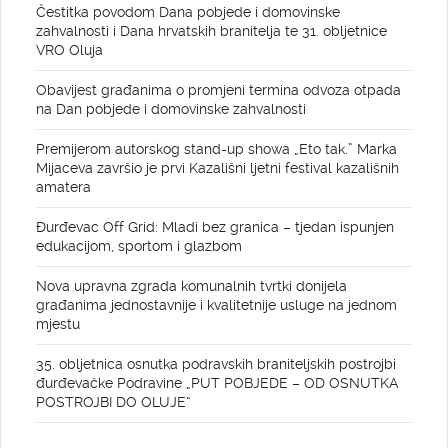
Čestitka povodom Dana pobjede i domovinske
zahvalnosti i Dana hrvatskih branitelja te 31. obljetnice
VRO Oluja
Obavijest građanima o promjeni termina odvoza otpada
na Dan pobjede i domovinske zahvalnosti
Premijerom autorskog stand-up showa „Eto tak.” Marka
Mijaceva završio je prvi Kazališni ljetni festival kazališnih
amatera
Đurđevac Off Grid: Mladi bez granica – tjedan ispunjen
edukacijom, sportom i glazbom
Nova upravna zgrada komunalnih tvrtki donijela
građanima jednostavnije i kvalitetnije usluge na jednom
mjestu
35. obljetnica osnutka podravskih braniteljskih postrojbi
đurđevačke Podravine „PUT POBJEDE – OD OSNUTKA
POSTROJBI DO OLUJE“