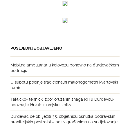
POSLJEDNJE OBJAVLJENO
Mobilna ambulanta u kolovozu ponovno na đurđevačkom
području
U subotu počinje tradicionalni malonogometni kvartovski
turnir
Taktičko- tehnički zbor oružanih snaga RH u Đurđevcu-
upoznajte Hrvatsku vojsku izbliza
Đurđevac će obilježiti 35. obljetnicu osnutka podravskih
braniteljskih postrojbi – poziv građanima na sudjelovanje