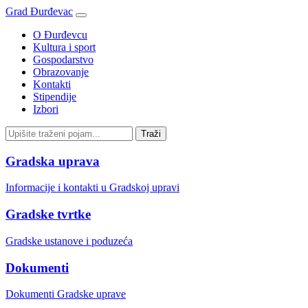
Grad Đurđevac
O Đurđevcu
Kultura i sport
Gospodarstvo
Obrazovanje
Kontakti
Stipendije
Izbori
Gradska uprava
Informacije i kontakti u Gradskoj upravi
Gradske tvrtke
Gradske ustanove i poduzeća
Dokumenti
Dokumenti Gradske uprave