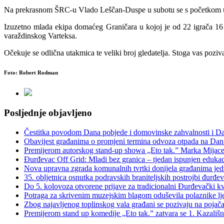
Na prekrasnom ŠRC-u Vlado Leščan-Duspe u subotu se s početkom u 17,
Izuzetno mlada ekipa domaćeg Graničara u kojoj je od 22 igrača 16 
varaždinskog Varteksa.
Očekuje se odlična utakmica te veliki broj gledatelja. Stoga vas po
Foto: Robert Rodman
Posljednje objavljeno
Čestitka povodom Dana pobjede i domovinske zahvalnosti i Dan
Obavijest građanima o promjeni termina odvoza otpada na Dan
Premijerom autorskog stand-up showa „Eto tak.” Marka Mijaceva 
Đurđevac Off Grid: Mladi bez granica – tjedan ispunjen eduka
Nova upravna zgrada komunalnih tvrtki donijela građanima jedn
35. obljetnica osnutka podravskih braniteljskih postro
Do 5. kolovoza otvorene prijave za tradicionalni Đurđevački k
Potraga za skrivenim muzejskim blagom oduševila polaznike lj
Zbog najavljenog toplinskog vala građani se pozivaju na pojač
Premijerom stand up komedije „Eto tak.” zatvara se 1. Kazališni 