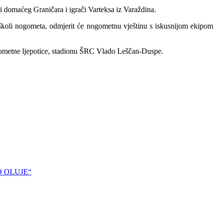
 domaćeg Graničara i igrači Varteksa iz Varaždina.
 školi nogometa, odmjerit će nogometnu vještinu s iskusnijom ekipom
ogometne ljepotice, stadionu ŠRC Vlado Leščan-Duspe.
DO OLUJE“