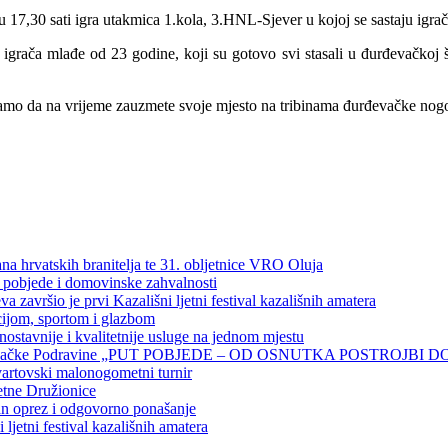
30 sati igra utakmica 1.kola, 3.HNL-Sjever u kojoj se sastaju igrači
igrača mlađe od 23 godine, koji su gotovo svi stasali u đurđevačkoj
zivamo da na vrijeme zauzmete svoje mjesto na tribinama đurđevačke n
a hrvatskih branitelja te 31. obljetnice VRO Oluja
 pobjede i domovinske zahvalnosti
završio je prvi Kazališni ljetni festival kazališnih amatera
cijom, sportom i glazbom
ostavnije i kvalitetnije usluge na jednom mjestu
jbi đurđevačke Podravine „PUT POBJEDE – OD OSNUTKA POSTROJBI 
vartovski malonogometni turnir
etne Družionice
an oprez i odgovorno ponašanje
ljetni festival kazališnih amatera