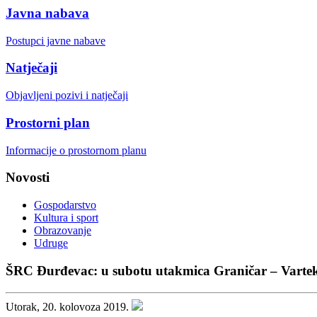
Javna nabava
Postupci javne nabave
Natječaji
Objavljeni pozivi i natječaji
Prostorni plan
Informacije o prostornom planu
Novosti
Gospodarstvo
Kultura i sport
Obrazovanje
Udruge
ŠRC Đurđevac: u subotu utakmica Graničar – Varte
Utorak, 20. kolovoza 2019.