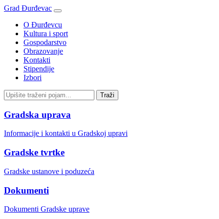
Grad Đurđevac
O Đurđevcu
Kultura i sport
Gospodarstvo
Obrazovanje
Kontakti
Stipendije
Izbori
Gradska uprava
Informacije i kontakti u Gradskoj upravi
Gradske tvrtke
Gradske ustanove i poduzeća
Dokumenti
Dokumenti Gradske uprave