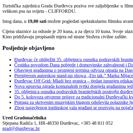
Turistička zajednica Grada Đurđevca poziva sve zaljubljenike u fil
velikom psu na svijetu - CLIFFORDU.
Istog dana, u
19,00 sati
možete pogledati spektakularnu filmsku avant
Cijena ulaznice za odrasle je 20 kuna, a za djecu 10 kuna. Svoje ul
Kino pridržavaju propisanih mjera od strane Stožera civilne zaštite.
Posljednje objavljeno
Đurđevac će obilježiti 35. obljetnicu osnutka podravskih branit
Čestitka povodom Dana pobjede i domovinske zahvalnosti i Dan
Obavijest građanima o promjeni termina odvoza otpada na Dan
Premijerom autorskog stand-up showa „Eto tak.” Marka Mijaceva 
Đurđevac Off Grid: Mladi bez granica – tjedan ispunjen eduka
Nova upravna zgrada komunalnih tvrtki donijela građanima jedn
35. obljetnica osnutka podravskih braniteljskih postro
Do 5. kolovoza otvorene prijave za tradicionalni Đurđevački k
Potraga za skrivenim muzejskim blagom oduševila polaznike lj
Zbog najavljenog toplinskog vala građani se pozivaju na pojač
Ured Gradonačelnika
Stjepana Radića 1, HR-48350 Đurđevac, +385 48 811 052
grad@djurdjevac.hr