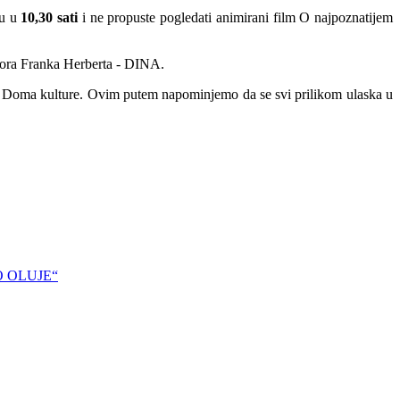
cu u
10,30 sati
i ne propuste pogledati animirani film O najpoznatijem
tora Franka Herberta - DINA.
azu Doma kulture. Ovim putem napominjemo da se svi prilikom ulaska u
DO OLUJE“