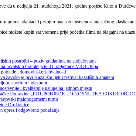
move da u nedjelju 21. studenoga 2021. godine posjete Kino u Đurđev
uru prema adaptaciji
prvog romana znanstveno-fantastičnog klasika au
aznice možete kupiti sat vremena prije početka filma na blagajni na ul
eljskih postrojbi – poziv građanima na sudjelovanje
a hrvatskih branitelja te 31. obljetnice VRO Oluja
 pobjede i domovinske zahvalnosti
završio je prvi Kazališni ljetni festival kazališnih amatera
cijom, sportom i glazbom
ostavnije i kvalitetnije usluge na jednom mjestu
jbi đurđevačke Podravine „PUT POBJEDE – OD OSNUTKA POSTROJBI 
vartovski malonogometni turnir
etne Družionice
an oprez i odgovorno ponašanje