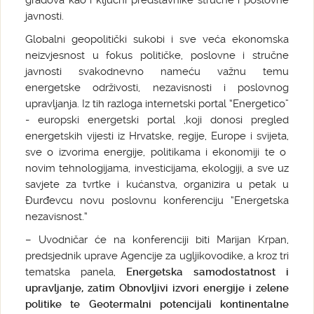
gradova kao i ključni predstavnike stručne i poslovne
javnosti.
Globalni geopolitički sukobi i sve veća ekonomska
neizvjesnost u fokus političke, poslovne i stručne
javnosti svakodnevno nameću važnu temu
energetske održivosti, nezavisnosti i poslovnog
upravljanja. Iz tih razloga internetski portal “Energetico”
- europski energetski portal ,koji donosi pregled
energetskih vijesti iz Hrvatske, regije, Europe i svijeta,
sve o izvorima energije, politikama i ekonomiji te o
novim tehnologijama, investicijama, ekologiji, a sve uz
savjete za tvrtke i kućanstva, organizira u petak u
Đurđevcu novu poslovnu konferenciju “Energetska
nezavisnost.“
– Uvodničar će na konferenciji biti Marijan Krpan,
predsjednik uprave Agencije za ugljikovodike, a kroz tri
tematska panela,
Energetska samodostatnost i
upravljanje, zatim Obnovljivi izvori energije i zelene
politike te Geotermalni potencijali kontinentalne