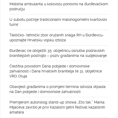
Mobilna ambulanta u kolovozu ponovno na đurđevačkom
području
U subotu počinje tradicionalni malonogometni kvartovski
turnir
Taktičko- tehnički zbor oružanih snaga RH u Đurđevcu-
upoznajte Hrvatsku vojsku izbliza
Đurđevac će obilježiti 35. obljetnicu osnutka podravskih
braniteljskih postrojbi – poziv građanima na sudjelovanje
Čestitka povodom Dana pobjede i domovinske
zahvalnosti i Dana hrvatskih branitelja te 31. obljetnice
VRO Oluja
Obavijest građanima o promjeni termina odvoza otpada
na Dan pobjede i domovinske zahvalnosti
Premijerom autorskog stand-up showa „Eto tak.” Marka
Mijaceva završio je prvi Kazališni ljetni festival kazališnih
amatera