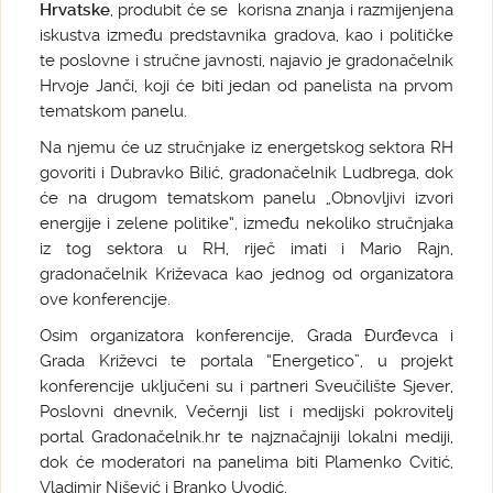
Hrvatske
, produbit će se
korisna znanja i razmijenjena
iskustva između predstavnika gradova, kao i političke
te poslovne i stručne javnosti, najavio je gradonačelnik
Hrvoje Janči, koji će biti jedan od panelista na prvom
tematskom panelu.
Na njemu će uz stručnjake iz energetskog sektora RH
govoriti i Dubravko Bilić, gradonačelnik Ludbrega, dok
će na drugom tematskom panelu „Obnovljivi izvori
energije i zelene politike“, između nekoliko stručnjaka
iz tog sektora u RH, riječ imati i Mario Rajn,
gradonačelnik Križevaca kao jednog od organizatora
ove konferencije.
Osim organizatora konferencije, Grada Đurđevca i
Grada Križevci te portala “Energetico”, u projekt
konferencije uključeni su i partneri Sveučilište Sjever,
Poslovni dnevnik, Večernji list i medijski pokrovitelj
portal Gradonačelnik.hr te najznačajniji lokalni mediji,
dok će moderatori na panelima biti Plamenko Cvitić,
Vladimir Nišević i Branko Uvodić.