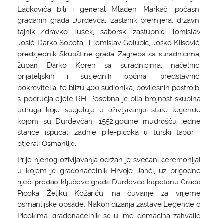
Lackovića bili i general Mladen Markač, počasni
građanin grada Đurđevca, izaslanik premijera, državni
tajnik Zdravko Tušek, saborski zastupnici Tomislav
Josić, Darko Sobota, i Tomislav Golubić, Joško Klisović,
predsjednik Skupštine grada Zagreba sa suradnicima,
župan Darko Koren sa suradnicima, načelnici
prijateljskih i susjednih općina, predstavnici
pokrovitelja, te blizu 400 sudionika, povijesnih postrojbi
s područja cijele RH. Posebna je bila brojnost skupina
udruga koje sudjeluju u oživljavanju stare legende
kojom su Đurđevčani 1552.godine mudrošću jedne
starice ispucali zadnje pile-picoka u turski tabor i
otjerali Osmanlije.
Prije njenog oživljavanja održan je svečani ceremonijal
u kojem je gradonačelnik Hrvoje Janči, uz prigodne
riječi predao ključeve grada Đurđevca kapetanu Grada
Picoka Željku Kožariću, na čuvanje za vrijeme
osmanlijske opsade. Nakon dizanja zastave Legende o
Picokima, gradonačelnik se u ime domaćina zahvalio