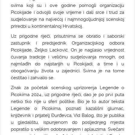
svima koji su i ove godine pomogli organizaciju
Picokijade i odvojili svoje vrijeme i dali srce i trud za
sudjelovanje na najvećoj i najmnogoljudnijoj scenskoj
priredbi u kontinentalnoj Hrvatskoj.
Uz prigodne riječi, prisutnima se obratio i saborski
zastupnik i predsjednik Organizacijskog odbora
Picokijade, Željko Lacković. On je naglasio vrijednost
čuvanja tradicije i veličinu sudjelovanja mnogih, od
najmlađih do najstarijih u Picokijadi, a time i u
obogaćivanju života u zajednici. Svima je na tome
čestitao i zahvalio se.
Znak za početak scenskog uprizorenja Legende o
Picokima 2024., uz prigodne riječi, dao je po prvi puta
netko tko nije u sferi politike. Bio je to autor teksta
Legende o Picokima, poznati kazališni glumac,
književnik i prijatelj Đurđevca, Vid Balog, što je publika
u gledalištu, ispunjenom do posljednjeg mjesta
popratilo s velikim odobravanjem i aplauzima. Svečani