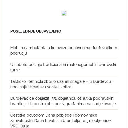
POSLJEDNJE OBJAVLJENO
Mobilna ambulanta u kolovozu ponovno na đurđevačkom
području
U subotu počinje tradicionalni malonogometni kvartovski
turnir
Taktičko- tehnički zbor oružanih snaga RH u Đurđevcu-
upoznajte Hrvatsku vojsku izbliza
Đurđevac će obilježiti 35. obljetnicu osnutka podravskih
braniteljskih postrojbi – poziv građanima na sudjelovanje
Čestitka povodom Dana pobjede i domovinske
zahvalnosti i Dana hrvatskih branitelja te 31. obljetnice
VRO Oluja