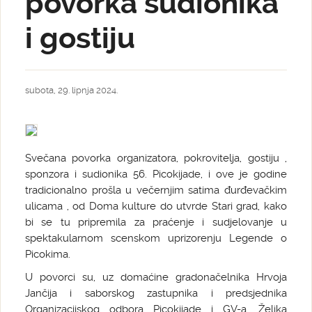
povorka sudionika
i gostiju
subota, 29. lipnja 2024.
Svečana povorka organizatora, pokrovitelja, gostiju ,
sponzora i sudionika 56. Picokijade, i ove je godine
tradicionalno prošla u večernjim satima đurđevačkim
ulicama , od Doma kulture do utvrde Stari grad, kako
bi se tu pripremila za praćenje i sudjelovanje u
spektakularnom scenskom uprizorenju Legende o
Picokima.
U povorci su, uz domaćine gradonačelnika Hrvoja
Jančija i saborskog zastupnika i predsjednika
Organizacijskog odbora Picokijade i GV-a, Željka