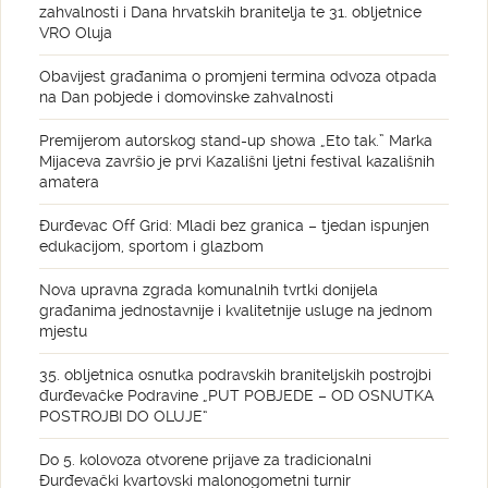
zahvalnosti i Dana hrvatskih branitelja te 31. obljetnice
VRO Oluja
Obavijest građanima o promjeni termina odvoza otpada
na Dan pobjede i domovinske zahvalnosti
Premijerom autorskog stand-up showa „Eto tak.” Marka
Mijaceva završio je prvi Kazališni ljetni festival kazališnih
amatera
Đurđevac Off Grid: Mladi bez granica – tjedan ispunjen
edukacijom, sportom i glazbom
Nova upravna zgrada komunalnih tvrtki donijela
građanima jednostavnije i kvalitetnije usluge na jednom
mjestu
35. obljetnica osnutka podravskih braniteljskih postrojbi
đurđevačke Podravine „PUT POBJEDE – OD OSNUTKA
POSTROJBI DO OLUJE“
Do 5. kolovoza otvorene prijave za tradicionalni
Đurđevački kvartovski malonogometni turnir