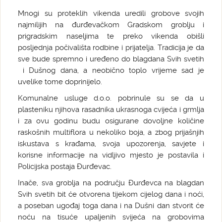
Mnogi su proteklih vikenda uredili grobove svojih
najmilijih na đurđevačkom Gradskom groblju i
prigradskim naseljima te preko vikenda obišli
posljednja počivališta rodbine i prijatelja. Tradicija je da
sve bude spremno i uređeno do blagdana Svih svetih
i Dušnog dana, a neobično toplo vrijeme sad je
uvelike tome doprinijelo.
Komunalne usluge d.o.o. pobrinule su se da u
plasteniku njihova rasadnika ukrasnoga cvijeća i grmlja
i za ovu godinu budu osigurane dovoljne količine
raskošnih multiflora u nekoliko boja, a zbog prijašnjih
iskustava s krađama, svoja upozorenja, savjete i
korisne informacije na vidljivo mjesto je postavila i
Policijska postaja Đurđevac.
Inače, sva groblja na području Đurđevca na blagdan
Svih svetih bit će otvorena tijekom cijelog dana i noći,
a poseban ugođaj toga dana i na Dušni dan stvorit će
noću na tisuće upaljenih svijeća na grobovima