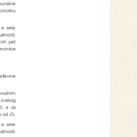
munalne
ostotku
 a sele
tnosti,
vih pet
evinske
ađevine
zvodnim
a svakog
%, a za
 od 1%,
 a sele
tnosti,