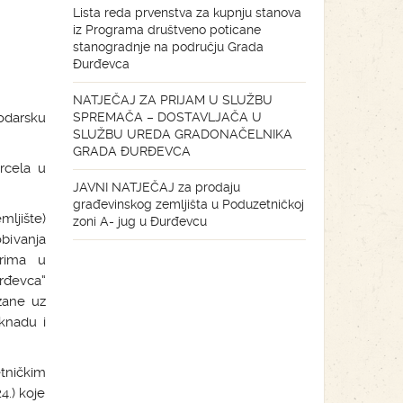
Lista reda prvenstva za kupnju stanova
iz Programa društveno poticane
stanogradnje na području Grada
Đurđevca
NATJEČAJ ZA PRIJAM U SLUŽBU
odarsku
SPREMAČA – DOSTAVLJAČA U
SLUŽBU UREDA GRADONAČELNIKA
GRADA ĐURĐEVCA
rcela u
JAVNI NATJEČAJ za prodaju
građevinskog zemljišta u Poduzetničkoj
mljište)
zoni A- jug u Đurđevcu
bivanja
orima u
rđevca“
ezane uz
knadu i
etničkim
.) koje