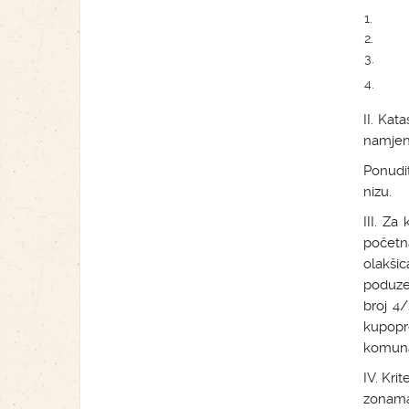
1.
2.
3.
4.
II. Ka
namjenu
Ponudi
nizu.
III. Za
početn
olakši
poduze
broj 4/
kupopr
komuna
IV. Kri
zonama