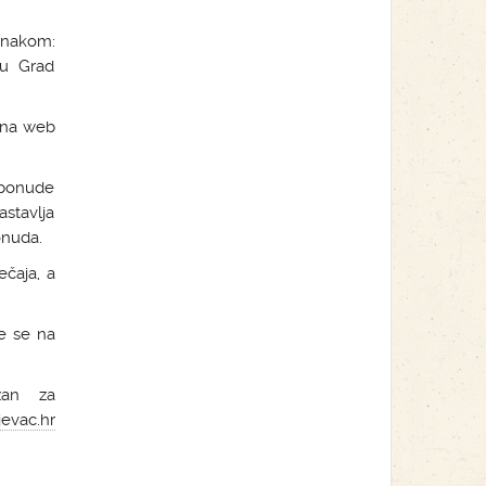
znakom:
su Grad
 na web
 ponude
stavlja
onuda.
ečaja, a
e se na
žan za
evac.hr