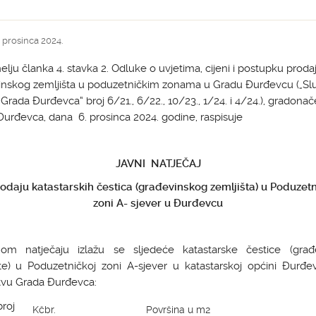
. prosinca 2024.
lju članka 4. stavka 2. Odluke o uvjetima, cijeni i postupku proda
inskog zemljišta u poduzetničkim zonama u Gradu Đurđevcu („S
Grada Đurđevca“ broj 6/21., 6/22., 10/23., 1/24. i 4/24.), gradonač
urđevca, dana 6. prosinca 2024. godine, raspisuje
JAVNI NATJEČAJ
rodaju katastarskih čestica (građevinskog zemljišta) u
Poduzetn
zoni A- sjever u Đurđevcu
nom natječaju izlažu se sljedeće katastarske čestice (građ
šte) u Poduzetničkoj zoni A-sjever u katastarskoj općini Đurđev
tvu Grada Đurđevca:
roj
Kčbr.
Površina u m2