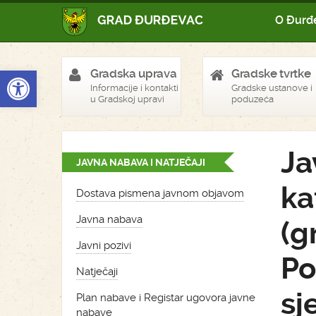
O Đurđ
Open toolbar
Gradska uprava
Gradske tvrtke
Informacije i kontakti
Gradske ustanove i
u Gradskoj upravi
poduzeća
Ja
JAVNA NABAVA I NATJEČAJI
ka
Dostava pismena javnom objavom
Javna nabava
(g
Javni pozivi
Po
Natječaji
sj
Plan nabave i Registar ugovora javne
nabave