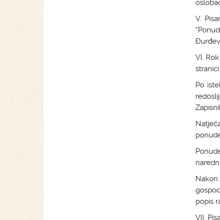
osloba
V. Pis
“Ponud
Đurđeva
VI. Ro
strani
Po ist
redosl
Zapisni
Natječa
ponude
Ponude
naredno
Nakon
gospod
popis r
VII. Pi