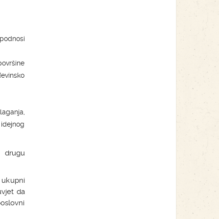
podnosi
površine
đevinsko
aganja,
idejnog
i drugu
i ukupni
uvjet da
poslovni