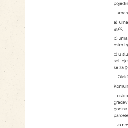
pojedin
- umanj
a) uma
99%,
b) uman
osim tr
c) u sl
seli d
se za 9
- Olakš
Komuna
- oslo
građev
godina
parcele
- za n