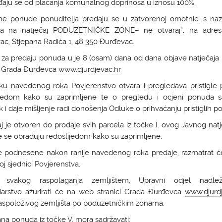
đaju se od plaćanja komunalnog doprinosa u iznosu 100%.
ane ponude ponuditelja predaju se u zatvorenoj omotnici s na
a na natječaj PODUZETNIČKE ZONE– ne otvaraj“, na adre
c, Stjepana Radića 1, 48 350 Đurđevac.
k za predaju ponuda u je 8 (osam) dana od dana objave natječaja
ci Grada Đurđevca
www.djurdjevac.hr
eku navedenog roka Povjerenstvo otvara i pregledava pristigle
ijedom kako su zaprimljene te o pregledu i ocjeni ponuda sa
k i daje mišljenje radi donošenja Odluke o prihvaćanju pristiglih p
j je otvoren do prodaje svih parcela iz točke I. ovog Javnog natj
 se obrađuju redoslijedom kako su zaprimljene.
 podnesene nakon ranije navedenog roka predaje, razmatrat ć
j sjednici Povjerenstva.
 svakog raspolaganja zemljištem, Upravni odjel nadle
arstvo ažurirati će na web stranici Grada Đurđevca
www.djurdj
aspoloživog zemljišta po poduzetničkim zonama.
sana ponuda iz točke V. mora sadržavati: