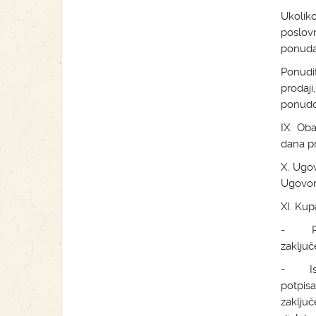
Ukolik
poslov
ponuda 
Ponudit
prodaji
ponudo
IX. Oba
dana pr
X. Ugo
Ugovor
XI. Kup
- Plat
zaključ
- Isho
potpis
zaklju