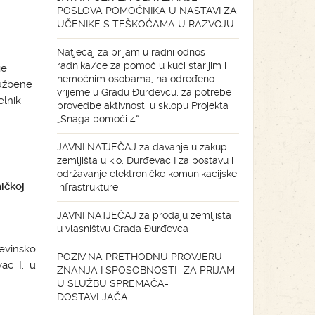
POSLOVA POMOĆNIKA U NASTAVI ZA
UČENIKE S TEŠKOĆAMA U RAZVOJU
Natječaj za prijam u radni odnos
radnika/ce za pomoć u kući starijim i
je
nemoćnim osobama, na određeno
lužbene
vrijeme u Gradu Đurđevcu, za potrebe
elnik
provedbe aktivnosti u sklopu Projekta
„Snaga pomoći 4“
JAVNI NATJEČAJ za davanje u zakup
zemljišta u k.o. Đurđevac I za postavu i
održavanje elektroničke komunikacijske
ičkoj
infrastrukture
JAVNI NATJEČAJ za prodaju zemljišta
u vlasništvu Grada Đurđevca
evinsko
POZIV NA PRETHODNU PROVJERU
ac I, u
ZNANJA I SPOSOBNOSTI -ZA PRIJAM
U SLUŽBU SPREMAČA-
DOSTAVLJAČA