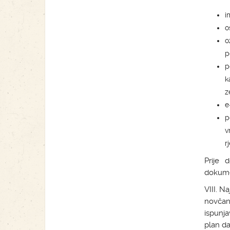
i
o
o
p
p
k
z
e
p
v
r
Prije 
dokumen
VIII. N
novčani
ispunja
plan dal