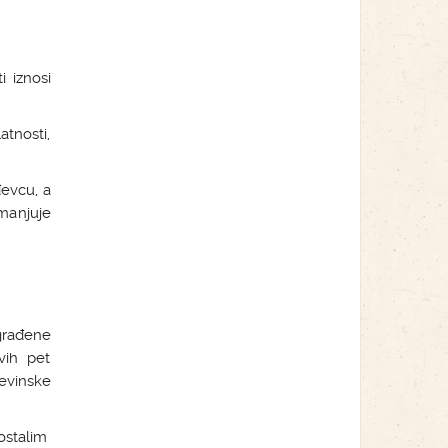
 iznosi
atnosti,
đevcu, a
manjuje
građene
vih pet
evinske
ostalim