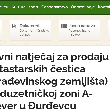
evcu
Kultura i sport
Gospodarstvo
Obrazovanje
Kontak
Dokumenti
Javna nabava
Dokumenti Gradske
Postupci javne
uprave
nabave
vni natječaj za prodaju
tastarskih čestica
rađevinskog zemljišta)
duzetničkoj zoni A-
ever u Đurđevcu