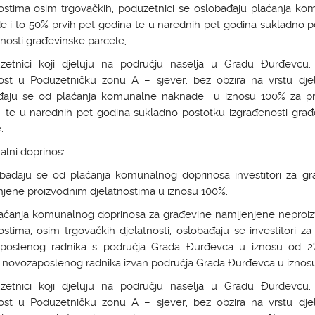
nostima osim trgovačkih, poduzetnici se oslobađaju plaćanja ko
e i to 50% prvih pet godina te u narednih pet godina sukladno p
nosti građevinske parcele,
zetnici koji djeluju na području naselja u Gradu Đurđevcu,
nost u Poduzetničku zonu A – sjever, bez obzira na vrstu djela
đaju se od plaćanja komunalne naknade u iznosu 100% za pr
 te u narednih pet godina sukladno postotku izgrađenosti građ
.
lni doprinos:
bađaju se od plaćanja komunalnog doprinosa investitori za gr
jene proizvodnim djelatnostima u iznosu 100%,
laćanja komunalnog doprinosa za građevine namijenjene neproi
ostima, osim trgovačkih djelatnosti, oslobađaju se investitori z
poslenog radnika s područja Grada Đurđevca u iznosu od 2
 novozaposlenog radnika izvan područja Grada Đurđevca u iznosu
zetnici koji djeluju na području naselja u Gradu Đurđevcu,
nost u Poduzetničku zonu A – sjever, bez obzira na vrstu djela