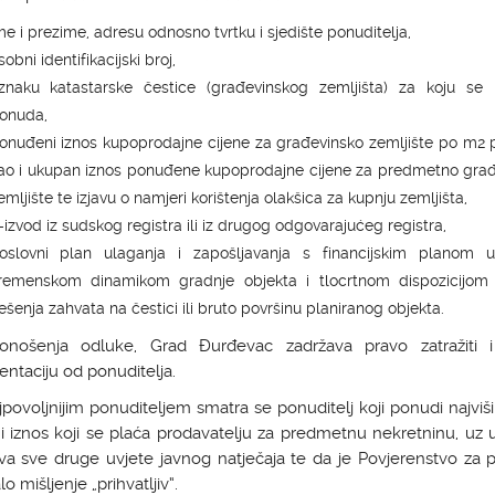
me i prezime, adresu odnosno tvrtku i sjedište ponuditelja,
sobni identifikacijski broj,
znaku katastarske čestice (građevinskog zemljišta) za koju se 
onuda,
onuđeni iznos kupoprodajne cijene za građevinsko zemljište po m2 
ao i ukupan iznos ponuđene kupoprodajne cijene za predmetno gra
emljište te izjavu o namjeri korištenja olakšica za kupnju zemljišta,
-izvod iz sudskog registra ili iz drugog odgovarajućeg registra,
oslovni plan ulaganja i zapošljavanja s financijskim planom ul
remenskom dinamikom gradnje objekta i tlocrtnom dispozicijom 
ješenja zahvata na čestici ili bruto površinu planiranog objekta.
donošenja odluke, Grad Đurđevac zadržava pravo zatražiti 
taciju od ponuditelja.
ajpovoljnijim ponuditeljem smatra se ponuditelj koji ponudi najviš
 iznos koji se plaća prodavatelju za predmetnu nekretninu, uz 
va sve druge uvjete javnog natječaja te da je Povjerenstvo za 
o mišljenje „prihvatljiv“.