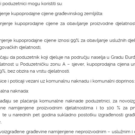
i poduzetnici mogu koristiti su:
enje kupoprodajne cijene građevinskog zemljišta:
njenje kupoprodajne cijene za obavljanje proizvodne djelatnosti
jenje kupoprodajne cijene iznosi 99% za obavljanje uslužnih djel
govačkih djelatnosti,
učaju da poduzetnik koji djeluje na području naselja u Gradu Đur
jelatnost u Poduzetničku zonu A – sjever, kupoprodajna cijena u
9%, bez obzira na vrstu djelatnosti.
ice i poticaji vezani uz komunalnu naknadu i komunalni doprinos:
lna naknada:
bađaju se plaćanja komunalne naknade poduzetnici, za novoiz
ine namijenjene proizvodnim djelatnostima i to 100 % za pr
 te u narednih pet godina sukladno postotku izgrađenosti građ
,
ovoizgrađene građevine namijenjene neproizvodnim – uslužnim i 