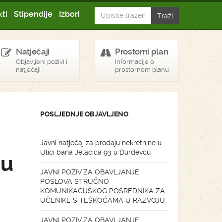
ti
Stipendije
Izbori
Natječaji
Prostorni plan
Objavljeni pozivi i
Informacije o
natječaji
prostornom planu
POSLJEDNJE OBJAVLJENO
Javni natječaj za prodaju nekretnine u
Ulici bana Jelačića 93 u Đurđevcu
 u
JAVNI POZIV ZA OBAVLJANJE
POSLOVA STRUČNO
KOMUNIKACIJSKOG POSREDNIKA ZA
UČENIKE S TEŠKOĆAMA U RAZVOJU
JAVNI POZIV ZA OBAVLJANJE