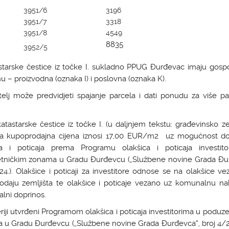
3951/6
3196
3951/7
3318
3951/8
4549
8835
3952/5
tastarske čestice iz točke I. sukladno PPUG Đurđevac imaju gosp
 – proizvodna (oznaka I) i poslovna (oznaka K).
telj može predvidjeti spajanje parcela i dati ponudu za više pa
 katastarske čestice iz točke I. (u daljnjem tekstu: građevinsko ze
a kupoprodajna cijena iznosi 17,00 EUR/m2 uz mogućnost do
ca i poticaja prema Programu olakšica i poticaja investit
tničkim zonama u Gradu Đurđevcu („Službene novine Grada Đu
24.). Olakšice i poticaji za investitore odnose se na olakšice v
odaju zemljišta te olakšice i poticaje vezano uz komunalnu na
lni doprinos.
teriji utvrđeni Programom olakšica i poticaja investitorima u poduz
 u Gradu Đurđevcu („Službene novine Grada Đurđevca“, broj 4/24