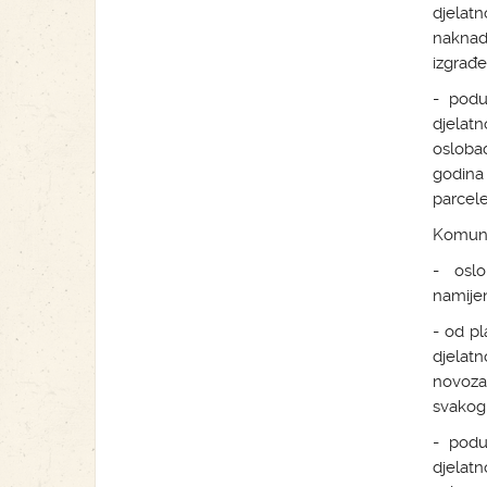
djelat
naknad
izgrađe
- podu
djelat
osloba
godina
parcele
Komuna
- oslo
namijen
- od p
djelatn
novoza
svakog
- podu
djelat