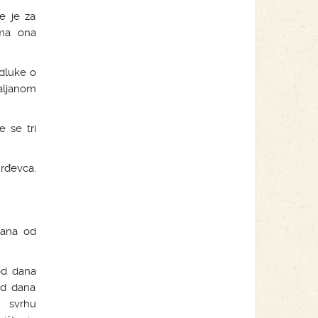
e je za
ima ona
odluke o
valjanom
e se tri
rđevca.
dana od
od dana
od dana
u svrhu