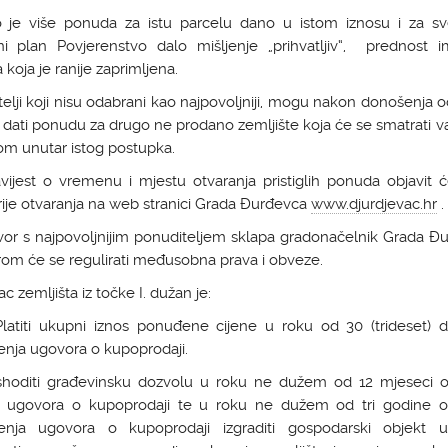
o je više ponuda za istu parcelu dano u istom iznosu i za sv
ni plan Povjerenstvo dalo mišljenje „prihvatljiv“, prednost 
koja je ranije zaprimljena.
elji koji nisu odabrani kao najpovoljniji, mogu nakon donošenja 
, dati ponudu za drugo ne prodano zemljište koja će se smatrati 
m unutar istog postupka.
vijest o vremenu i mjestu otvaranja pristiglih ponuda objavit ć
ije otvaranja na web stranici Grada Đurđevca
www.djurdjevac.hr
.
vor s najpovoljnijim ponuditeljem sklapa gradonačelnik Grada Đu
om će se regulirati međusobna prava i obveze.
ac zemljišta iz točke I. dužan je:
iti ukupni iznos ponuđene cijene u roku od 30 (trideset) 
enja ugovora o kupoprodaji.
diti građevinsku dozvolu u roku ne dužem od 12 mjeseci 
a ugovora o kupoprodaji te u roku ne dužem od tri godine 
čenja ugovora o kupoprodaji izgraditi gospodarski objekt 