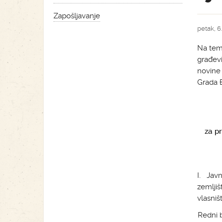
Zapošljavanje
petak, 6
Na teme
građev
novine 
Grada Đ
za p
I. Jav
zemlji
vlasniš
Redni b