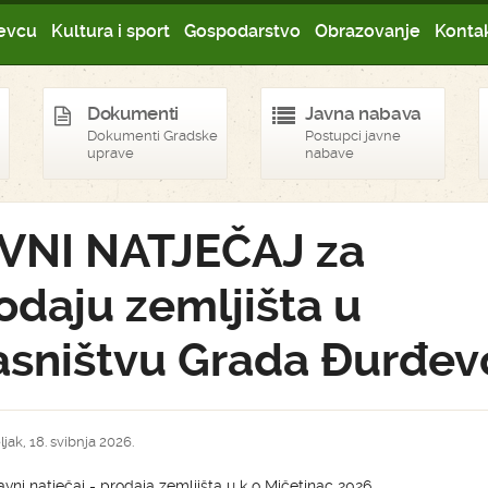
evcu
Kultura i sport
Gospodarstvo
Obrazovanje
Kontak
Dokumenti
Javna nabava
Dokumenti Gradske
Postupci javne
uprave
nabave
VNI NATJEČAJ za
odaju zemljišta u
asništvu Grada Đurđev
jak, 18. svibnja 2026.
avni natječaj - prodaja zemljišta u k o Mičetinac 2026