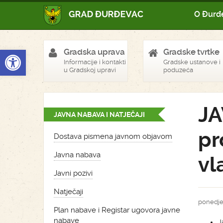
O Đurđ
Open toolbar
Gradska uprava
Gradske tvrtke
Informacije i kontakti
Gradske ustanove i
u Gradskoj upravi
poduzeća
JA
JAVNA NABAVA I NATJEČAJI
pr
Dostava pismena javnom objavom
Javna nabava
vl
Javni pozivi
Natječaji
ponedjel
Plan nabave i Registar ugovora javne
nabave
J