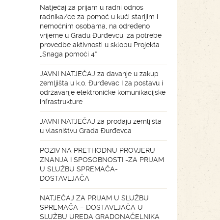
Natječaj za prijam u radni odnos
radnika/ce za pomoć u kući starijim i
nemoćnim osobama, na određeno
vrijeme u Gradu Đurđevcu, za potrebe
provedbe aktivnosti u sklopu Projekta
„Snaga pomoći 4“
JAVNI NATJEČAJ za davanje u zakup
zemljišta u k.o. Đurđevac I za postavu i
održavanje elektroničke komunikacijske
infrastrukture
JAVNI NATJEČAJ za prodaju zemljišta
u vlasništvu Grada Đurđevca
POZIV NA PRETHODNU PROVJERU
ZNANJA I SPOSOBNOSTI -ZA PRIJAM
U SLUŽBU SPREMAČA-
DOSTAVLJAČA
NATJEČAJ ZA PRIJAM U SLUŽBU
SPREMAČA – DOSTAVLJAČA U
SLUŽBU UREDA GRADONAČELNIKA