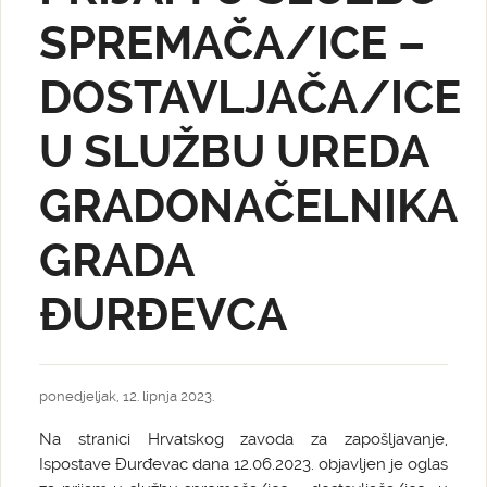
SPREMAČA/ICE –
DOSTAVLJAČA/ICE
U SLUŽBU UREDA
GRADONAČELNIKA
GRADA
ĐURĐEVCA
ponedjeljak, 12. lipnja 2023.
Na stranici Hrvatskog zavoda za zapošljavanje,
Ispostave Đurđevac dana 12.06.2023. objavljen je oglas