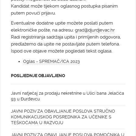
Kandidat može tijekom oglasnog postupka pisanim
putem povući prijavu.
Eventualne dodatne upite možete poslati putem
elektroničke pošte, na adresu:
grad@djurdjevac.hr
Radi registriranja sadržaja upita i primljenih odgovora,
predlažemo da upite ne postavljate putem telefona.
Ispod ove objave možete pogledati tekst oglasa.
Oglas - SPREMAČ/ICA 2023
POSLJEDNJE OBJAVLJENO
Javni natječaj za prodaju nekretnine u Ulici bana Jelačića
93 u Đurđevcu
JAVNI POZIV ZA OBAVLJANJE POSLOVA STRUČNO
KOMUNIKACIJSKOG POSREDNIKA ZA UČENIKE S
TEŠKOĆAMA U RAZVOJU
JAVNI POZIV ZA OBAVLJANJE POSLOVA POMOĆNIKA U