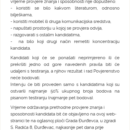
vrijeme provjere znanja i sposobnosti nije dopušteno:
- koristiti se bilo kakvom literaturom, odnosno
bilješkama,
- koristiti mobitel ili druga komunikacijska sredstva,
- napuštati prostoriju u kojoj se provjera odvija,
- razgovarati s ostalim kandidatima,
- na bilo koji drugi način remetiti koncentraciju
kandidata.
Kandidati koji će se ponašati neprimjereno ili će
prekršiti jedno od gore navedenih pravila biti će
udaljeni s testiranja, a njihov rezultat i rad Povjerenstvo
neće bodovati.
Intervju će biti proveden samo s kandidatima koji su
ostvarili najmanje 50% ukupnog broja bodova na
pisanom testiranju (najmanje pet bodova).
Vrijeme održavanja prethodne provjere znanja i
sposobnosti kandidata bit će objavljeno na ovoj web-
stranici te na oglasnoj ploči Grada Đurđevca, u zgradi
S. Radića 8, Đurđevac, najkasnije pet dana prije