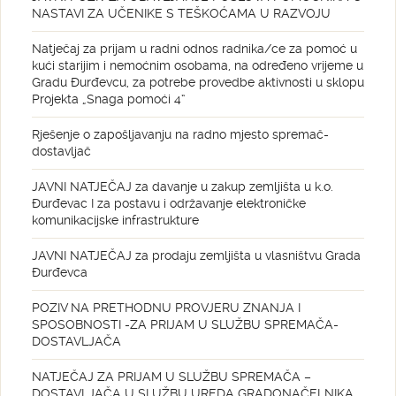
NASTAVI ZA UČENIKE S TEŠKOĆAMA U RAZVOJU
Natječaj za prijam u radni odnos radnika/ce za pomoć u
kući starijim i nemoćnim osobama, na određeno vrijeme u
Gradu Đurđevcu, za potrebe provedbe aktivnosti u sklopu
Projekta „Snaga pomoći 4“
Rješenje o zapošljavanju na radno mjesto spremač-
dostavljač
JAVNI NATJEČAJ za davanje u zakup zemljišta u k.o.
Đurđevac I za postavu i održavanje elektroničke
komunikacijske infrastrukture
JAVNI NATJEČAJ za prodaju zemljišta u vlasništvu Grada
Đurđevca
POZIV NA PRETHODNU PROVJERU ZNANJA I
SPOSOBNOSTI -ZA PRIJAM U SLUŽBU SPREMAČA-
DOSTAVLJAČA
NATJEČAJ ZA PRIJAM U SLUŽBU SPREMAČA –
DOSTAVLJAČA U SLUŽBU UREDA GRADONAČELNIKA