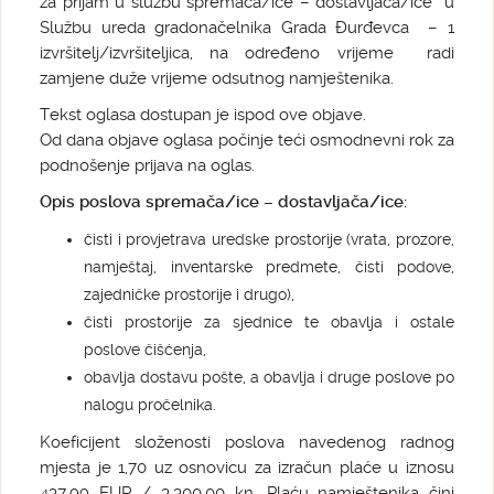
za prijam u službu spremača/ice – dostavljača/ice u
Službu ureda gradonačelnika Grada Đurđevca – 1
izvršitelj/izvršiteljica, na određeno vrijeme radi
zamjene duže vrijeme odsutnog namještenika.
Tekst oglasa dostupan je ispod ove objave.
Od dana objave oglasa počinje teći osmodnevni rok za
podnošenje prijava na oglas.
Opis poslova spremača/ice – dostavljača/ice:
čisti i provjetrava uredske prostorije (vrata, prozore,
namještaj, inventarske predmete, čisti podove,
zajedničke prostorije i drugo),
čisti prostorije za sjednice te obavlja i ostale
poslove čišćenja,
obavlja dostavu pošte, a obavlja i druge poslove po
nalogu pročelnika.
Koeficijent složenosti poslova navedenog radnog
mjesta je 1,70 uz osnovicu za izračun plaće u iznosu
437,99 EUR / 3.300,00 kn. Plaću namještenika čini