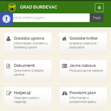
Open toolbar
Gradska uprava
Gradske tvrtke
Informacije i kontakti u
Gradske ustanove i
Gradskoj upravi
poduzeća
Dokumenti
Javna nabava
Dokumenti Gradske
Postupci javne nabave
uprave
Natječaji
Prostorni plan
Objavljeni pozivi i
Informacije o
natječaji
prostornom planu