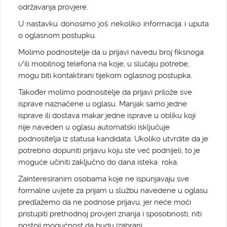
održavanja provjere.
U nastavku donosimo još nekoliko informacija i uputa
o oglasnom postupku.
Molimo podnositelje da u prijavi navedu broj fiksnoga
i/ili mobilnog telefona na koje, u slučaju potrebe,
mogu biti kontaktirani tijekom oglasnog postupka.
Također molimo podnositelje da prijavi prilože sve
isprave naznačene u oglasu. Manjak samo jedne
isprave ili dostava makar jedne isprave u obliku koji
nije naveden u oglasu automatski isključuje
podnositelja iz statusa kandidata. Ukoliko utvrdite da je
potrebno dopuniti prijavu koju ste već podnijeli, to je
moguće učiniti zaključno do dana isteka roka.
Zainteresiranim osobama koje ne ispunjavaju sve
formalne uvjete za prijam u službu navedene u oglasu
predlažemo da ne podnose prijavu, jer neće moći
pristupiti prethodnoj provjeri znanja i sposobnosti, niti
postoji mogućnost da budu izabrani.