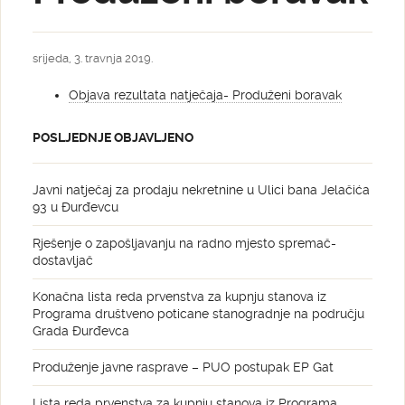
srijeda, 3. travnja 2019.
Objava rezultata natječaja- Produženi boravak
POSLJEDNJE OBJAVLJENO
Javni natječaj za prodaju nekretnine u Ulici bana Jelačića
93 u Đurđevcu
Rješenje o zapošljavanju na radno mjesto spremač-
dostavljač
Konačna lista reda prvenstva za kupnju stanova iz
Programa društveno poticane stanogradnje na području
Grada Đurđevca
Produženje javne rasprave – PUO postupak EP Gat
Lista reda prvenstva za kupnju stanova iz Programa