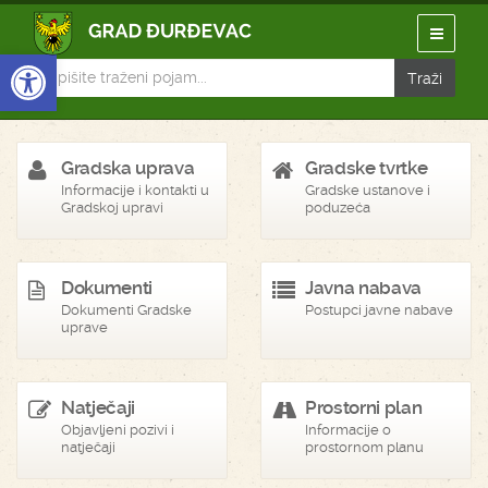
Open toolbar
Gradska uprava
Gradske tvrtke
Informacije i kontakti u
Gradske ustanove i
Gradskoj upravi
poduzeća
Dokumenti
Javna nabava
Dokumenti Gradske
Postupci javne nabave
uprave
Natječaji
Prostorni plan
Objavljeni pozivi i
Informacije o
natječaji
prostornom planu