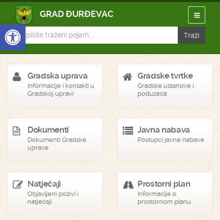
Open toolbar
Gradska uprava
Gradske tvrtke
Informacije i kontakti u
Gradske ustanove i
Gradskoj upravi
poduzeća
Dokumenti
Javna nabava
Dokumenti Gradske
Postupci javne nabave
uprave
Natječaji
Prostorni plan
Objavljeni pozivi i
Informacije o
natječaji
prostornom planu