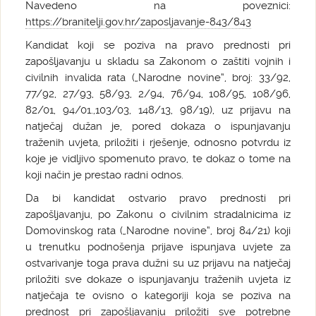
Navedeno na poveznici:
https://branitelji.gov.hr/zaposljavanje-843/843
Kandidat koji se poziva na pravo prednosti pri
zapošljavanju u skladu sa Zakonom o zaštiti vojnih i
civilnih invalida rata („Narodne novine“, broj: 33/92,
77/92, 27/93, 58/93, 2/94, 76/94, 108/95, 108/96,
82/01, 94/01.,103/03, 148/13, 98/19), uz prijavu na
natječaj dužan je, pored dokaza o ispunjavanju
traženih uvjeta, priložiti i rješenje, odnosno potvrdu iz
koje je vidljivo spomenuto pravo, te dokaz o tome na
koji način je prestao radni odnos.
Da bi kandidat ostvario pravo prednosti pri
zapošljavanju, po Zakonu o civilnim stradalnicima iz
Domovinskog rata („Narodne novine“, broj 84/21) koji
u trenutku podnošenja prijave ispunjava uvjete za
ostvarivanje toga prava dužni su uz prijavu na natječaj
priložiti sve dokaze o ispunjavanju traženih uvjeta iz
natječaja te ovisno o kategoriji koja se poziva na
prednost pri zapošljavanju priložiti sve potrebne