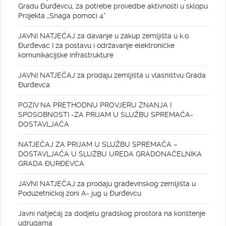
Gradu Đurđevcu, za potrebe provedbe aktivnosti u sklopu
Projekta „Snaga pomoći 4“
JAVNI NATJEČAJ za davanje u zakup zemljišta u k.o.
Đurđevac I za postavu i održavanje elektroničke
komunikacijske infrastrukture
JAVNI NATJEČAJ za prodaju zemljišta u vlasništvu Grada
Đurđevca
POZIV NA PRETHODNU PROVJERU ZNANJA I
SPOSOBNOSTI -ZA PRIJAM U SLUŽBU SPREMAČA-
DOSTAVLJAČA
NATJEČAJ ZA PRIJAM U SLUŽBU SPREMAČA –
DOSTAVLJAČA U SLUŽBU UREDA GRADONAČELNIKA
GRADA ĐURĐEVCA
JAVNI NATJEČAJ za prodaju građevinskog zemljišta u
Poduzetničkoj zoni A- jug u Đurđevcu
Javni natječaj za dodjelu gradskog prostora na korištenje
udrugama