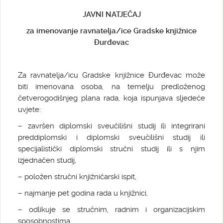
JAVNI NATJEČAJ
za imenovanje ravnatelja/ice Gradske knjižnice
Đurđevac
Za ravnatelja/icu Gradske knjižnice Đurđevac može
biti imenovana osoba, na temelju predloženog
četverogodišnjeg plana rada, koja ispunjava sljedeće
uvjete:
– završen diplomski sveučilišni studij ili integrirani
preddiplomski i diplomski sveučilišni studij ili
specijalistički diplomski stručni studij ili s njim
izjednačen studij,
– položen stručni knjižničarski ispit,
– najmanje pet godina rada u knjižnici,
– odlikuje se stručnim, radnim i organizacijskim
sposobnostima.