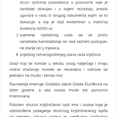
struci (potvrda poslodavca o poslovima koje je
kandidat obavljao i u kojem razdoblju, preslik
ugovora o radu ili drugog dokumenta kojim se to
dokazuje, a koji je staž evidentiran u matičnoj
evidenciji HZMO-a),
uvjerenje nadležnog suda da se protiv
kandidata/kandidatkinje ne vodi kazneni postupak,
ne starije od 3 mjeseca,
prijedlog četverogodišnjeg plana rada knjižnice.
Izrazi koji se koriste u tekstu ovog natječaja i imaju
rodno značenje, koriste se neutralno i odnose se
jednako na muški i ženski rod.
Ravnatelja imenuje Gradsko vijeće Grada Đurđevca na
četiri godine, a ista osoba može biti ponovno
imenovana.
Položen stručni knjižničarski ispit ima i osoba koja je
oslobođena polaganja stručnog knjižničarskog ispita
na temelju zakona kojima je uređivana knjižnična