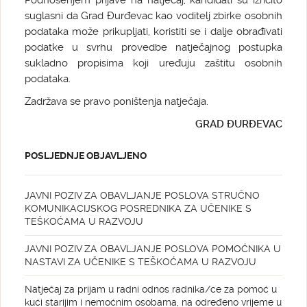
Podnošenjem prijave na natječaj, kandidati su izričito
suglasni da Grad Đurđevac kao voditelj zbirke osobnih
podataka može prikupljati, koristiti se i dalje obrađivati
podatke u svrhu provedbe natječajnog postupka
sukladno propisima koji uređuju zaštitu osobnih
podataka.
Zadržava se pravo poništenja natječaja.
GRAD ĐURĐEVAC
POSLJEDNJE OBJAVLJENO
JAVNI POZIV ZA OBAVLJANJE POSLOVA STRUČNO
KOMUNIKACIJSKOG POSREDNIKA ZA UČENIKE S
TEŠKOĆAMA U RAZVOJU
JAVNI POZIV ZA OBAVLJANJE POSLOVA POMOĆNIKA U
NASTAVI ZA UČENIKE S TEŠKOĆAMA U RAZVOJU
Natječaj za prijam u radni odnos radnika/ce za pomoć u
kući starijim i nemoćnim osobama, na određeno vrijeme u