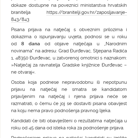
dokaze dostupne na poveznici ministarstva hrvatskih
branitelja
https://branitelji.gov.hr/zaposljavanje-
843/843
Pisana prijava na natječaj s obveznim prilozima i
dokazima o ispunjavanju uvjeta, podnosi se u roku
od
8 dana
od objave natječaja u „Narodnim
novinama“ na adresu: Grad Đurđevac, Stjepana Radića
1, 48350 Đurđevac, u zatvorenoj omotnici s naznakom:
»Natječaj za ravnatelja Gradske knjižnice Đurđevac –
ne otvaraj«.
Osoba koja podnese nepravodobnu ili nepotpunu
prijavu na natječaj ne smatra se kandidatom
prijavljenim na natječaj i njena prijava neće se
razmatrati, o čemu će joj se dostaviti pisana obavijest
na koju nema pravo podnošenja pravnog lijeka.
Kandidati će biti obaviješteni o rezultatima natječaja u
roku od 45 dana od isteka roka za podnošenje prijava.