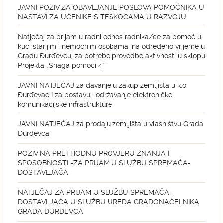
JAVNI POZIV ZA OBAVLJANJE POSLOVA POMOĆNIKA U
NASTAVI ZA UČENIKE S TEŠKOĆAMA U RAZVOJU
Natječaj za prijam u radni odnos radnika/ce za pomoć u
kući starijim i nemoćnim osobama, na određeno vrijeme u
Gradu Đurđevcu, za potrebe provedbe aktivnosti u sklopu
Projekta „Snaga pomoći 4“
JAVNI NATJEČAJ za davanje u zakup zemljišta u k.o.
Đurđevac I za postavu i održavanje elektroničke
komunikacijske infrastrukture
JAVNI NATJEČAJ za prodaju zemljišta u vlasništvu Grada
Đurđevca
POZIV NA PRETHODNU PROVJERU ZNANJA I
SPOSOBNOSTI -ZA PRIJAM U SLUŽBU SPREMAČA-
DOSTAVLJAČA
NATJEČAJ ZA PRIJAM U SLUŽBU SPREMAČA –
DOSTAVLJAČA U SLUŽBU UREDA GRADONAČELNIKA
GRADA ĐURĐEVCA