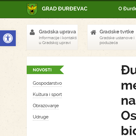
O Đurđ
Open toolbar
Gradska uprava
Gradske tvrtke
Informacije i kontakti
Gradske ustanove i
u Gradskoj upravi
poduzeća
Đu
NOVOSTI
me
Gospodarstvo
Kultura i sport
na
Obrazovanje
Os
Udruge
bi