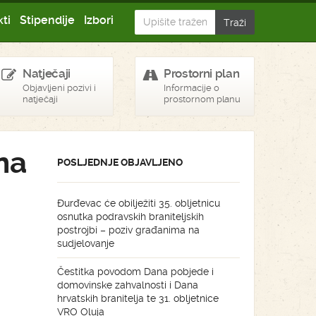
ti
Stipendije
Izbori
Natječaji
Prostorni plan
Objavljeni pozivi i
Informacije o
natječaji
prostornom planu
na
POSLJEDNJE OBJAVLJENO
Đurđevac će obilježiti 35. obljetnicu
osnutka podravskih braniteljskih
postrojbi – poziv građanima na
sudjelovanje
Čestitka povodom Dana pobjede i
domovinske zahvalnosti i Dana
hrvatskih branitelja te 31. obljetnice
VRO Oluja