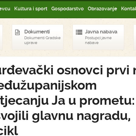
evcu
Kultura i sport
Gospodarstvo
Obrazovanje
Kontak
Dokumenti
Javna nabava
Dokumenti Gradske
Postupci javne
uprave
nabave
rđevački osnovci prvi 
đužupanijskom
tjecanju Ja u prometu:
vojili glavnu nagradu,
cikl