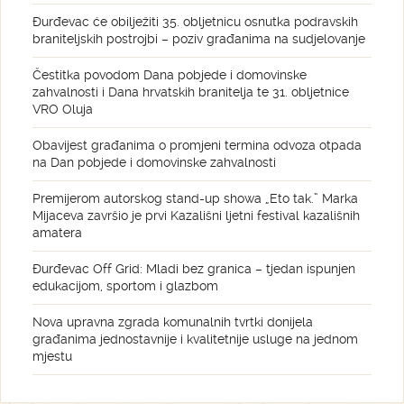
Đurđevac će obilježiti 35. obljetnicu osnutka podravskih
braniteljskih postrojbi – poziv građanima na sudjelovanje
Čestitka povodom Dana pobjede i domovinske
zahvalnosti i Dana hrvatskih branitelja te 31. obljetnice
VRO Oluja
Obavijest građanima o promjeni termina odvoza otpada
na Dan pobjede i domovinske zahvalnosti
Premijerom autorskog stand-up showa „Eto tak.” Marka
Mijaceva završio je prvi Kazališni ljetni festival kazališnih
amatera
Đurđevac Off Grid: Mladi bez granica – tjedan ispunjen
edukacijom, sportom i glazbom
Nova upravna zgrada komunalnih tvrtki donijela
građanima jednostavnije i kvalitetnije usluge na jednom
mjestu