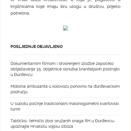
knjižnicama koje imaju širu ulogu u društvu, prijeko
potrebna.
POSLJEDNJE OBJAVLJENO
Dokumentarnim filmom i otvorenjem izložbe započelo
obilježavanje 35. obljetnice osnutka braniteljskih postrojbi
u Đurđevcu
Mobilna ambulanta u kolovozu ponovno na đurđevačkom
području
U subotu počinje tradicionalni malonogometni kvartovski
turnir
Taktičko- tehnički zbor oružanih snaga RH u Đurđevcu-
upoznajte Hrvatsku vojsku izbliza