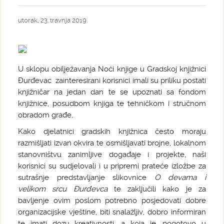
utorak, 23. travnja 2019.
U sklopu obilježavanja Noći knjige u Gradskoj knjižnici
Đurđevac zainteresirani korisnici imali su priliku postati
knjižničar na jedan dan te se upoznati sa fondom
knjižnice, posudbom knjiga te tehničkom i stručnom
obradom građe.
Kako djelatnici gradskih knjižnica često moraju
razmišljati izvan okvira te osmišljavati brojne, lokalnom
stanovništvu zanimljive događaje i projekte, naši
korisnici su sudjelovali i u pripremi prateće izložbe za
sutrašnje predstavljanje slikovnice
O devama i
velikom srcu Đurđevca
te zaključili kako je za
bavljenje ovim poslom potrebno posjedovati dobre
organizacijske vještine, biti snalažljiv, dobro informiran
te imati dozu kreativnosti, a koja je, pogotovo u