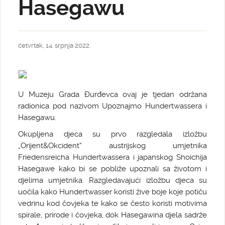
Hasegawu
četvrtak, 14. srpnja 2022.
U Muzeju Grada Đurđevca ovaj je tjedan održana
radionica pod nazivom Upoznajmo Hundertwassera i
Hasegawu.
Okupljena djeca su prvo razgledala izložbu
„Orijent&Okcident“ austrijskog umjetnika
Friedensreicha Hundertwassera i japanskog Shoichija
Hasegawe kako bi se pobliže upoznali sa životom i
djelima umjetnika. Razgledavajući izložbu djeca su
uočila kako Hundertwasser koristi žive boje koje potiču
vedrinu kod čovjeka te kako se često koristi motivima
spirale, prirode i čovjeka, dok Hasegawina djela sadrže