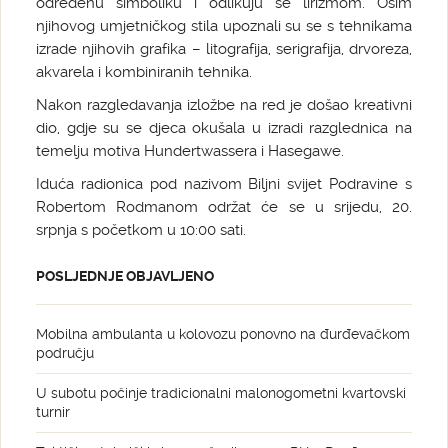
određenu simboliku i odlikuju se lirizmom. Osim
njihovog umjetničkog stila upoznali su se s tehnikama
izrade njihovih grafika – litografija, serigrafija, drvoreza,
akvarela i kombiniranih tehnika.
Nakon razgledavanja izložbe na red je došao kreativni
dio, gdje su se djeca okušala u izradi razglednica na
temelju motiva Hundertwassera i Hasegawe.
Iduća radionica pod nazivom Biljni svijet Podravine s
Robertom Rodmanom održat će se u srijedu, 20.
srpnja s početkom u 10:00 sati.
POSLJEDNJE OBJAVLJENO
Mobilna ambulanta u kolovozu ponovno na đurđevačkom
području
U subotu počinje tradicionalni malonogometni kvartovski
turnir