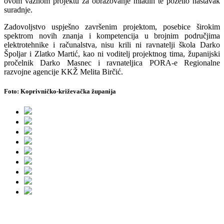
ovom važnom projektu za obrazovanje mladih te poželio nastavak
suradnje.
Zadovoljstvo uspješno završenim projektom, posebice širokim
spektrom novih znanja i kompetencija u brojnim područjima
elektrotehnike i računalstva, nisu krili ni ravnatelji škola Darko
Špoljar i Zlatko Martić, kao ni voditelj projektnog tima, županijski
pročelnik Darko Masnec i ravnateljica PORA-e Regionalne
razvojne agencije KKŽ Melita Birčić.
Foto: Koprivničko-križevačka županija