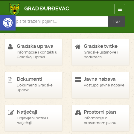
Open toolbar
Gradska uprava
Gradske tvrtke
Informacije i kontakti u
Gradske ustanove i
Gradskoj upravi
poduzeća
Dokumenti
Javna nabava
Dokumenti Gradske
Postupci javne nabave
uprave
Natječaji
Prostorni plan
Objavljeni pozivi i
Informacije o
natječaji
prostornom planu