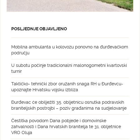
POSLJEDNJE OBJAVLJENO
Mobilna ambulanta u kolovozu ponovno na đurđevačkom
području
U subotu počinje tradicionalni malonogometni kvartovski
turnir
Taktičko- tehnički zbor oružanih snaga RH u Đurđevcu-
upoznajte Hrvatsku vojsku izbliza
Đurđevac će obilježiti 35. obljetnicu osnutka podravskih
braniteljskih postrojbi – poziv građanima na sudjelovanje
Čestitka povodom Dana pobjede i domovinske
zahvalnosti i Dana hrvatskih branitelja te 31. obljetnice
VRO Oluja