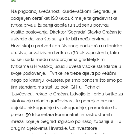
Na prigodnoj svečanosti, đurđevačkom 'Segradu' je
dodijeljen certifikat ISO 9001, čime je ta građevinska
tvrtka prva u županiji dobila tu službenu potvrdu
kvalite poslovanja. Direktor 'Segrada' Slavko Gračan je
ustvrdio da, kao što su '90-te bili među prvima u
Hrvatskoj u pretvorbi društvenog poduzeća u dioničko
društvo, privatiziranu tvrtku sa 70-ak zaposlenih, tako
su se i sada među malobrojnima graditeljskim
tvrtkama u Hrvatskoj usudili uvesti visoke standarde u
svoje poslovanje. Tvrtke ne treba dijeliti po veličini,
nego po kriteriju kvalitete, pa smo ponosni što smo po
tim standardima stali uz bok IGH-u, 'Tehnici',
'Lavčeviću', rekao je Gračan. Izdvojio je i brigu tvrtke za
školovanje mladih građevinara, te pobrojao brojne
objekte niskogradnje i visokogradnje, prometnice te
preko 150 kilometara komunalnih infrastrukturnih
mreža, koje je 'Segrad' izgradio po našoj županiji, ali i u
drugim dijelovima Hrvatske. Uz investitore i