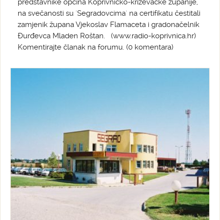
predstavnike općina Koprivničko-križevačke županije,
na svečanosti su 'Segradovcima' na certifikatu čestitali
zamjenik župana Vjekoslav Flamaceta i gradonačelnik
Đurđevca Mladen Roštan. (www.radio-koprivnica.hr)
Komentirajte članak na forumu. (0 komentara)