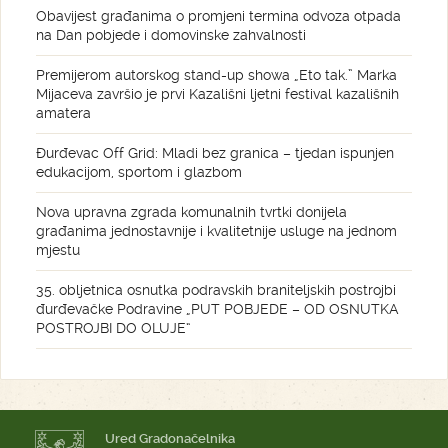
Obavijest građanima o promjeni termina odvoza otpada
na Dan pobjede i domovinske zahvalnosti
Premijerom autorskog stand-up showa „Eto tak.” Marka
Mijaceva završio je prvi Kazališni ljetni festival kazališnih
amatera
Đurđevac Off Grid: Mladi bez granica – tjedan ispunjen
edukacijom, sportom i glazbom
Nova upravna zgrada komunalnih tvrtki donijela
građanima jednostavnije i kvalitetnije usluge na jednom
mjestu
35. obljetnica osnutka podravskih braniteljskih postrojbi
đurđevačke Podravine „PUT POBJEDE – OD OSNUTKA
POSTROJBI DO OLUJE“
Ured Gradonačelnika