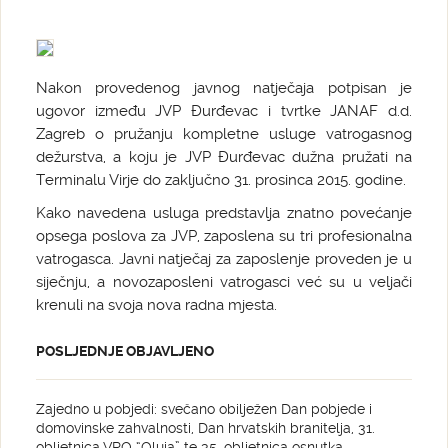
Nakon provedenog javnog natječaja potpisan je
ugovor između JVP Đurđevac i tvrtke JANAF d.d.
Zagreb o pružanju kompletne usluge vatrogasnog
dežurstva, a koju je JVP Đurđevac dužna pružati na
Terminalu Virje do zaključno 31. prosinca 2015. godine.
Kako navedena usluga predstavlja znatno povećanje
opsega poslova za JVP, zaposlena su tri profesionalna
vatrogasca. Javni natječaj za zaposlenje proveden je u
siječnju, a novozaposleni vatrogasci već su u veljači
krenuli na svoja nova radna mjesta.
POSLJEDNJE OBJAVLJENO
Zajedno u pobjedi: svečano obilježen Dan pobjede i
domovinske zahvalnosti, Dan hrvatskih branitelja, 31.
obljetnica VRO “Oluja” te 35. obljetnica osnutka