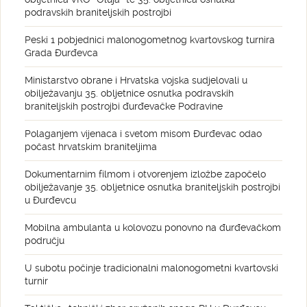
podravskih braniteljskih postrojbi
Peski 1 pobjednici malonogometnog kvartovskog turnira
Grada Đurđevca
Ministarstvo obrane i Hrvatska vojska sudjelovali u
obilježavanju 35. obljetnice osnutka podravskih
braniteljskih postrojbi đurđevačke Podravine
Polaganjem vijenaca i svetom misom Đurđevac odao
počast hrvatskim braniteljima
Dokumentarnim filmom i otvorenjem izložbe započelo
obilježavanje 35. obljetnice osnutka braniteljskih postrojbi
u Đurđevcu
Mobilna ambulanta u kolovozu ponovno na đurđevačkom
području
U subotu počinje tradicionalni malonogometni kvartovski
turnir