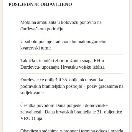
POSLJEDNJE OBJAVLJENO
Mobilna ambulanta u kolovozu ponovno na
đurđevačkom području
U subotu počinje tradicionalni malonogometni
kvartovski turnir
Taktičko- tehnički zbor oružanih snaga RH u
Đurđevcu- upoznajte Hrvatsku vojsku izbliza
Đurđevac će obilježiti 35. obljetnicu osnutka
podravskih braniteljskih postrojbi – poziv građanima na
sudjelovanje
Čestitka povodom Dana pobjede i domovinske
zahvalnosti i Dana hrvatskih branitelja te 31. obljetnice
VRO Oluja
Obavijest građanima o promjeni termina odvoza otpada