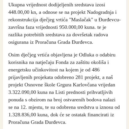
Ukupna vrijednost dodijeljenih sredstava izosi
448.00,00 kn, a odnose se na projekt Nadogradnja i
rekonstrukcija dječjeg vrtića "Maslačak" u Đurđevcu-
završna faza vrijednosti 950.000,00 kuna. te je
razlika potrebitih sredstava za dovršetak radova
osigurana iz Proračuna Grada Đurđevca.
Osim dječjeg vrtića objavljena je Odluka o odabiru
korisnika na natječaju Fonda za zaštitu okoliša i
energetsku učinkovitost na kojem je od 486
prijavljenih projekata odobreno 281 projekt, a naš
projekt Osnovne škole Grgura Karlovčana vrijedan
3.322.090,00 kuna na Listi prednosti prihvatljivih
ponuda s obzirom na broj ostvarenih bodova nalazi
se na 12. mjestu, te su odobrena sredstva u iznosu od
1.328.836,00 kuna, dok će se ostatak financirati iz
Proračuna Grada Đurđevca.