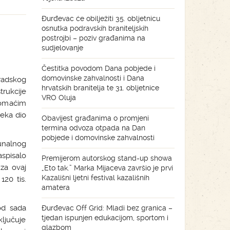
Đurđevac će obilježiti 35. obljetnicu
osnutka podravskih braniteljskih
postrojbi – poziv građanima na
sudjelovanje
Čestitka povodom Dana pobjede i
domovinske zahvalnosti i Dana
radskog
hrvatskih branitelja te 31. obljetnice
trukcije
VRO Oluja
domaćim
čeka dio
Obavijest građanima o promjeni
termina odvoza otpada na Dan
pobjede i domovinske zahvalnosti
munalnog
spisalo
Premijerom autorskog stand-up showa
 za ovaj
„Eto tak.” Marka Mijaceva završio je prvi
Kazališni ljetni festival kazališnih
20 tis.
amatera
od sada
Đurđevac Off Grid: Mladi bez granica –
tjedan ispunjen edukacijom, sportom i
ljučuje
glazbom