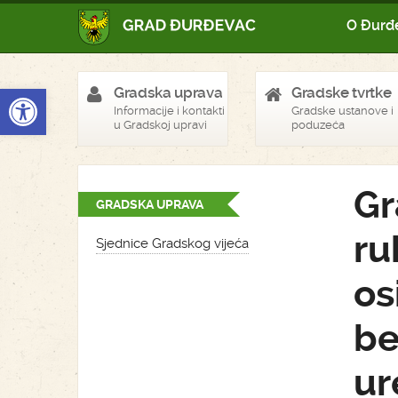
O Đurđ
Open toolbar
Gradska uprava
Gradske tvrtke
Informacije i kontakti
Gradske ustanove i
u Gradskoj upravi
poduzeća
Gr
GRADSKA UPRAVA
ru
Sjednice Gradskog vijeća
os
be
ur