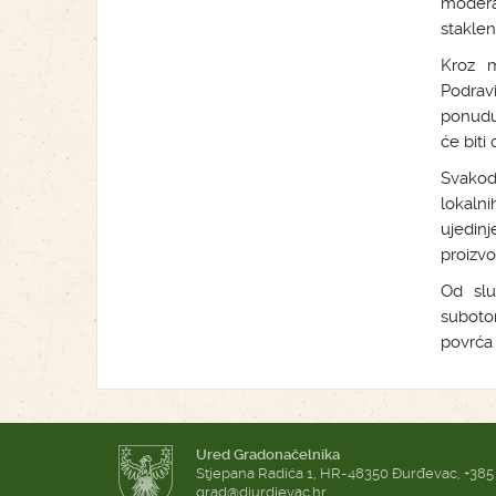
modera
staklen
Kroz m
Podrav
ponudu
će biti
Svakod
lokaln
ujedin
proizv
Od slu
suboto
povrća 
Ured Gradonačelnika
Stjepana Radića 1, HR-48350 Đurđevac, +385
grad@djurdjevac.hr