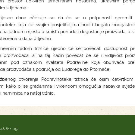
n prostor uokviren lameliranim nosačima, ukrasnim perg
im stijenama.
jesec dana očekuje se da će se u potpunosti opremiti 
inoteke koja će svojim posjetiteljima nuditi bogatu enogastr
 na jednom mjestu u smislu ponude i degustacije proizvoda, a z
 otvorena 6 dana u tjednu.
nevnim radom tržnice ujedno će se povećati dostupnost pr
ih proizvođača, a na taj način povećat će se i vidljivost proi
jenih pod oznakom Kvaliteta Podravine koja obuhvaća pr
oda proizvođača s područja od Ludbrega do Pitomače.
žbenog otvorenja Podravinoteke tržnica će osim četvrtkom r
m, kako bi se građanima i vikendom omogućila nabavka svježe
i namirnica na našoj tržnici.
 48 811 052