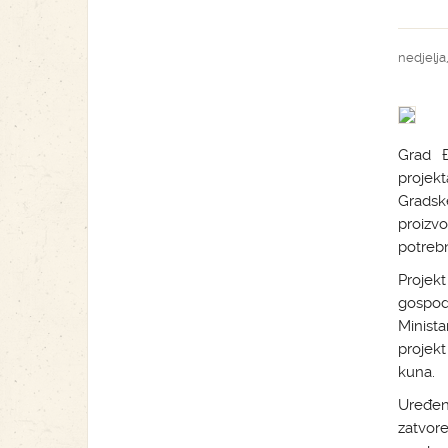
nedjelja,
Grad Đ
projekt
Gradsk
proizvo
potrebn
Projekt
gospod
Minista
projek
kuna.
Uređen
zatvor