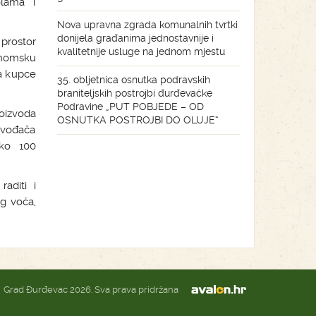
olama i
Nova upravna zgrada komunalnih tvrtki
donijela građanima jednostavnije i
prostor
kvalitetnije usluge na jednom mjestu
onomsku
a kupce
35. obljetnica osnutka podravskih
braniteljskih postrojbi đurđevačke
Podravine „PUT POBJEDE – OD
oizvoda
OSNUTKA POSTROJBI DO OLUJE“
zvođača
eko 100
aditi i
g voća,
Grad Đurđevac 2026. Sva prava pridržana