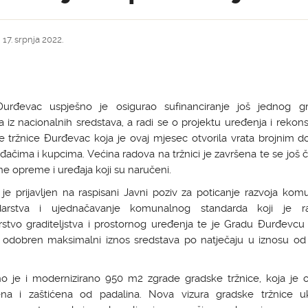
 17. srpnja 2022.
urđevac uspješno je osigurao sufinanciranje još jednog g
a iz nacionalnih sredstava, a radi se o projektu uređenja i rekons
e tržnice Đurđevac koja je ovaj mjesec otvorila vrata brojnim 
đačima i kupcima. Većina radova na tržnici je završena te se još 
e opreme i uređaja koji su naručeni.
 je prijavljen na raspisani Javni poziv za poticanje razvoja ko
arstva i ujednačavanje komunalnog standarda koji je ra
rstvo graditeljstva i prostornog uređenja te je Gradu Đurđevcu
t odobren maksimalni iznos sredstava po natječaju u iznosu od 1
o je i modernizirano 950 m2 zgrade gradske tržnice, koja je 
ena i zaštićena od padalina. Nova vizura gradske tržnice uk