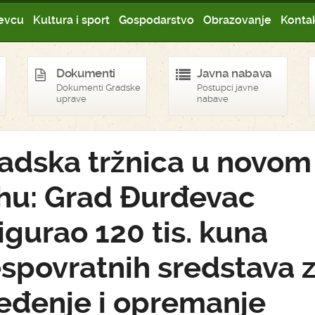
evcu
Kultura i sport
Gospodarstvo
Obrazovanje
Kontak
Dokumenti
Javna nabava
Dokumenti Gradske
Postupci javne
uprave
nabave
adska tržnica u novom
hu: Grad Đurđevac
igurao 120 tis. kuna
spovratnih sredstava 
eđenje i opremanje