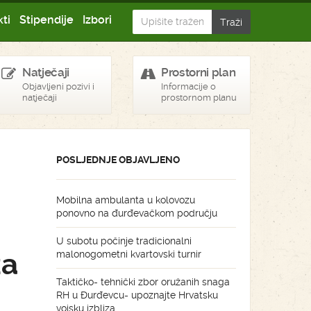
ti
Stipendije
Izbori
Natječaji
Prostorni plan
Objavljeni pozivi i
Informacije o
natječaji
prostornom planu
POSLJEDNJE OBJAVLJENO
Mobilna ambulanta u kolovozu
ponovno na đurđevačkom području
U subotu počinje tradicionalni
za
malonogometni kvartovski turnir
Taktičko- tehnički zbor oružanih snaga
RH u Đurđevcu- upoznajte Hrvatsku
vojsku izbliza