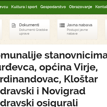
evcu
Kultura i sport
Gospodarstvo
Obrazovanje
Kontak
Dokumenti
Javna nabava
Dokumenti Gradske
Postupci javne
uprave
nabave
munalije stanovnicim
rđevca, općina Virje,
rdinandovac, Kloštar
dravski i Novigrad
dravski osigurali