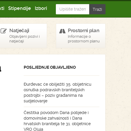
ti
Stipendije
Izbori
Natječaji
Prostorni plan
Objavljeni pozivi i
Informacije o
natječaji
prostornom planu
a
POSLJEDNJE OBJAVLJENO
Đurđevac će obilježiti 35. obljetnicu
osnutka podravskih braniteljskih
postrojbi – poziv građanima na
sudjelovanje
Čestitka povodom Dana pobjede i
domovinske zahvalnosti i Dana
hrvatskih branitelja te 31. obljetnice
VRO Oluja