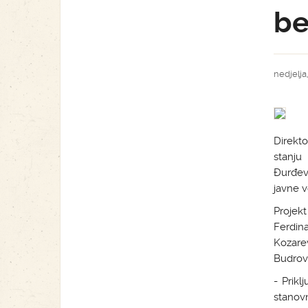
be
nedjelja,
Direkt
stanju
Đurđev
javne v
Projek
Ferdin
Kozare
Budrov
- Prikl
stanov