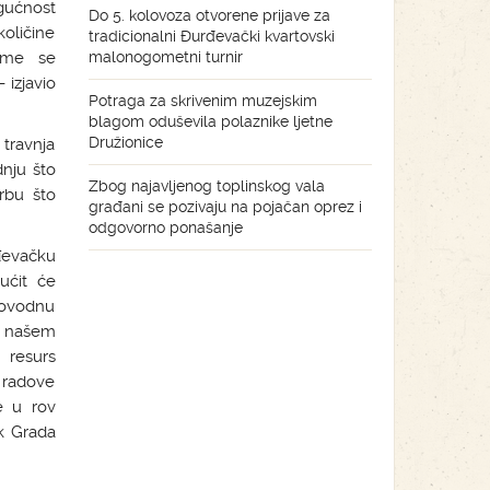
ogućnost
Do 5. kolovoza otvorene prijave za
ličine
tradicionalni Đurđevački kvartovski
čime se
malonogometni turnir
 izjavio
Potraga za skrivenim muzejskim
blagom oduševila polaznike ljetne
Družionice
 travnja
nju što
Zbog najavljenog toplinskog vala
rbu što
građani se pozivaju na pojačan oprez i
odgovorno ponašanje
rđevačku
ućit će
dovodnu
na našem
 resurs
 radove
e u rov
ik Grada