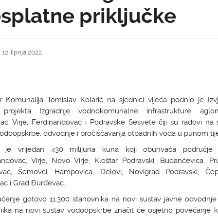
splatne priključke
 12. lipnja 2022.
or Komunalija Tomislav Kolarić na sjednici vijeća podnio je Izv
 projekta Izgradnje vodnokomunalne infrastrukture aglom
ac, Virje, Ferdinandovac i Podravske Sesvete čiji su radovi na 
odoopskrbe, odvodnje i pročišćavanja otpadnih voda u punom tij
t je vrijedan 430 milijuna kuna koji obuhvaća područje 
andovac, Virje, Novo Virje, Kloštar Podravski, Budančevica, Pr
vac, Šemovci, Hampovica, Delovi, Novigrad Podravski, Čep
ac i Grad Đurđevac.
jučenje gotovo 11.300 stanovnika na novi sustav javne odvodnje
nika na novi sustav vodoopskrbe značit će osjetno povećanje kv