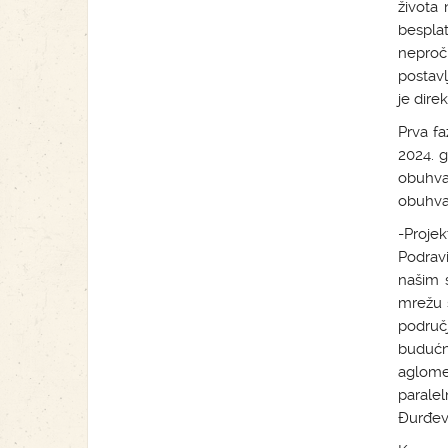
života 
bespl
neproč
postavl
je dire
Prva fa
2024. 
obuhv
obuhv
-Projek
Podrav
našim 
mrežu š
područ
budućn
aglome
paralel
Đurđev