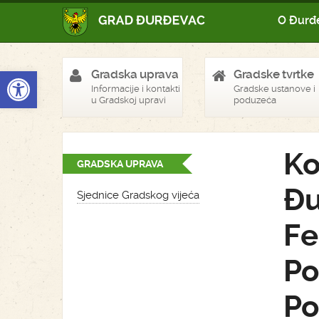
O Đurđ
Open toolbar
Gradska uprava
Gradske tvrtke
Informacije i kontakti
Gradske ustanove i
u Gradskoj upravi
poduzeća
Ko
GRADSKA UPRAVA
Đu
Sjednice Gradskog vijeća
Fe
Po
Po