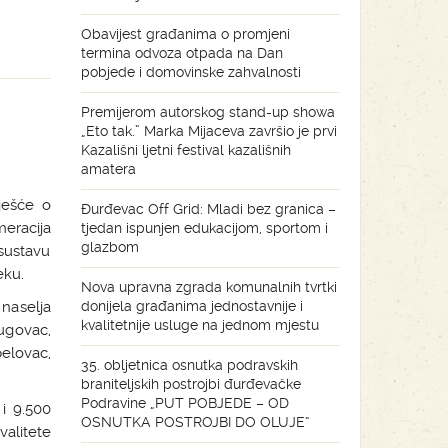
Obavijest građanima o promjeni
termina odvoza otpada na Dan
pobjede i domovinske zahvalnosti
Premijerom autorskog stand-up showa
„Eto tak.” Marka Mijaceva završio je prvi
Kazališni ljetni festival kazališnih
amatera
ješće o
Đurđevac Off Grid: Mladi bez granica –
eracija
tjedan ispunjen edukacijom, sportom i
glazbom
sustavu
eku.
Nova upravna zgrada komunalnih tvrtki
naselja
donijela građanima jednostavnije i
kvalitetnije usluge na jednom mjestu
ugovac,
elovac,
35. obljetnica osnutka podravskih
braniteljskih postrojbi đurđevačke
Podravine „PUT POBJEDE – OD
 i 9.500
OSNUTKA POSTROJBI DO OLUJE“
alitete