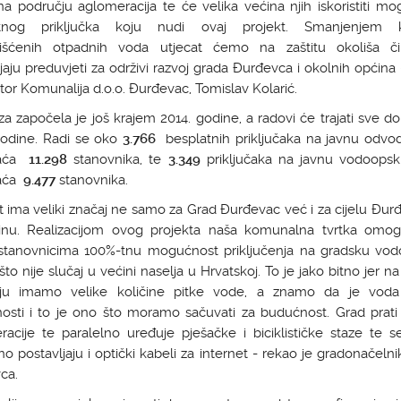
na području aglomeracija te će velika većina njih iskoristiti m
atnog priključka koju nudi ovaj projekt. Smanjenjem ko
išćenih otpadnih voda utjecat ćemo na zaštitu okoliša 
jaju preduvjeti za održivi razvoj grada Đurđevca i okolnih općina -
ktor Komunalija d.o.o. Đurđevac, Tomislav Kolarić.
za započela je još krajem 2014. godine, a radovi će trajati sve do
godine. Radi se oko
3.766
besplatnih priključaka na javnu odvod
aća
11.298
stanovnika, te
3.349
priključaka na javnu vodoopsk
aća
9.477
stanovnika.
t ima veliki značaj ne samo za Grad Đurđevac već i za cijelu Đu
inu. Realizacijom ovog projekta naša komunalna tvrtka omog
stanovnicima 100%-tnu mogućnost priključenja na gradsku vo
to nije slučaj u većini naselja u Hrvatskoj. To je jako bitno jer 
ju imamo velike količine pitke vode, a znamo da je voda
osti i to je ono što moramo sačuvati za budućnost. Grad prati
racije te paralelno uređuje pješačke i biciklističke staze te s
no postavljaju i optički kabeli za internet - rekao je gradonačeln
ca.