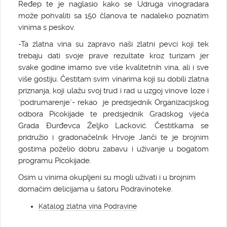
Ređep te je naglasio kako se Udruga vinogradara
može pohvaliti sa 150 članova te nadaleko poznatim
vinima s peskov.
-Ta zlatna vina su zapravo naši zlatni pevci koji tek
trebaju dati svoje prave rezultate kroz turizam jer
svake godine imamo sve više kvalitetnih vina, ali i sve
više gostiju. Čestitam svim vinarima koji su dobili zlatna
priznanja, koji ulažu svoj trud i rad u uzgoj vinove loze i
"podrumarenje"- rekao je predsjednik Organizacijskog
odbora Picokijade te predsjednik Gradskog vijeća
Grada Đurđevca Željko Lacković. Čestitkama se
pridružio i gradonačelnik Hrvoje Janči te je brojnim
gostima poželio dobru zabavu i uživanje u bogatom
programu Picokijade.
Osim u vinima okupljeni su mogli uživati i u brojnim
domaćim delicijama u šatoru Podravinoteke.
Katalog zlatna vina Podravine