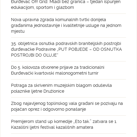
Đurđevac Off Grid: Mladi bez granica – tjedan ispunjen
edukacijom, sportom i glazbom
Nova upravna zgrada komunalnih tvrtki donijela
građanima jednostavnije i kvalitetnije usluge na jednom
mjestu
35. obljetnica osnutka podravskih braniteljskih postrojbi
đurđevačke Podravine „PUT POBJEDE – OD OSNUTKA
POSTROJBI DO OLUJE“
Do 5. kolovoza otvorene prijave za tradicionalni
Đurđevački kvartovski malonogometni turnir
Potraga za skrivenim muzejskim blagom oduševila
polaznike ljetne Družionice
Zbog najavljenog toplinskog vala građani se pozivaju na
pojačan oprez i odgovorno ponašanje
Premijerom stand up komedije „Eto tak.” zatvara se 1.
Kazališni ljetni festival kazališnih amatera