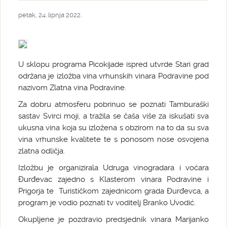
petak, 24. lipnja 2022.
U sklopu programa Picokijade ispred utvrde Stari grad
održana je izložba vina vrhunskih vinara Podravine pod
nazivom Zlatna vina Podravine.
Za dobru atmosferu pobrinuo se poznati Tamburaški
sastav Svirci moji, a tražila se čaša više za iskušati sva
ukusna vina koja su izložena s obzirom na to da su sva
vina vrhunske kvalitete te s ponosom nose osvojena
zlatna odličja.
Izložbu je organizirala Udruga vinogradara i voćara
Đurđevac zajedno s Klasterom vinara Podravine i
Prigorja te Turističkom zajednicom grada Đurđevca, a
program je vodio poznati tv voditelj Branko Uvodić.
Okupljene je pozdravio predsjednik vinara Marijanko