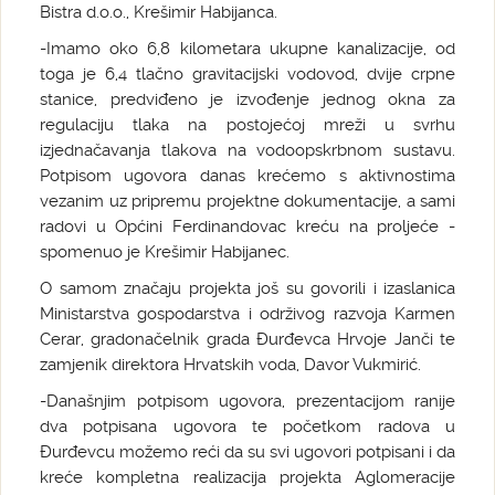
Bistra d.o.o., Krešimir Habijanca.
-Imamo oko 6,8 kilometara ukupne kanalizacije, od
toga je 6,4 tlačno gravitacijski vodovod, dvije crpne
stanice, predviđeno je izvođenje jednog okna za
regulaciju tlaka na postojećoj mreži u svrhu
izjednačavanja tlakova na vodoopskrbnom sustavu.
Potpisom ugovora danas krećemo s aktivnostima
vezanim uz pripremu projektne dokumentacije, a sami
radovi u Općini Ferdinandovac kreću na proljeće -
spomenuo je Krešimir Habijanec.
O samom značaju projekta još su govorili i izaslanica
Ministarstva gospodarstva i održivog razvoja Karmen
Cerar, gradonačelnik grada Đurđevca Hrvoje Janči te
zamjenik direktora Hrvatskih voda, Davor Vukmirić.
-Današnjim potpisom ugovora, prezentacijom ranije
dva potpisana ugovora te početkom radova u
Đurđevcu možemo reći da su svi ugovori potpisani i da
kreće kompletna realizacija projekta Aglomeracije