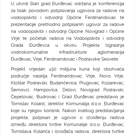
U utvrdi Stari grad Đurđevac održana je konferencija
za tisak povodom potpisivanja ugovora za radove na
vodoopskrbi i odvodnji Općine Ferdinandovac te
prezentacije prethodno potpisanih ugovor za radove
na vodoopskrbi i odvodnji Općine Novigrad i Općine
Virje te početak radova na Vodoopskrbi i odvodnji
Grada Đurđevca u okviru Projekta Izgradnja
vodnokomunalne infrastrukture aglomeracija
Đurđevac, Virje, Ferdinandovac i Podravske Sesvete.
Projekt vrijedan 430 milijuna kuna koji obuhvaća
područje naselja Ferdinandovac, Virje, Novo Virje,
Kloštar Podravski, Budančevica, Prugovac, Kozarevac,
Šemovci, Hampovica, Delovi, Novigrad Podravski,
Čepelovac, Budrovac i Grad Đurđevac predstavio je
Tomislav Kolarić, direktor Komunalija d.o.o. Đurđevac
koje su njegov korisnik. Nakon kratkog predstavljanja
projekta, potpisan je ugovor o izvođenju radova
između direktora tvrtke Komunalije d.o.o. Đurđevac,
Tomislava Kolarića i izvođača radova, direktora tvrtke