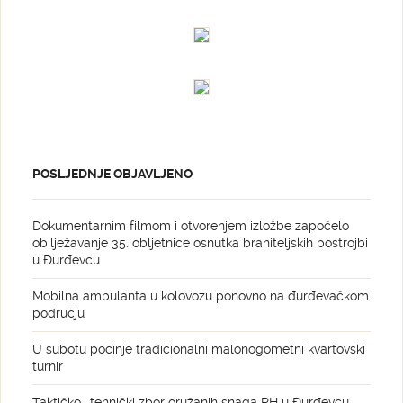
POSLJEDNJE OBJAVLJENO
Dokumentarnim filmom i otvorenjem izložbe započelo
obilježavanje 35. obljetnice osnutka braniteljskih postrojbi
u Đurđevcu
Mobilna ambulanta u kolovozu ponovno na đurđevačkom
području
U subotu počinje tradicionalni malonogometni kvartovski
turnir
Taktičko- tehnički zbor oružanih snaga RH u Đurđevcu-