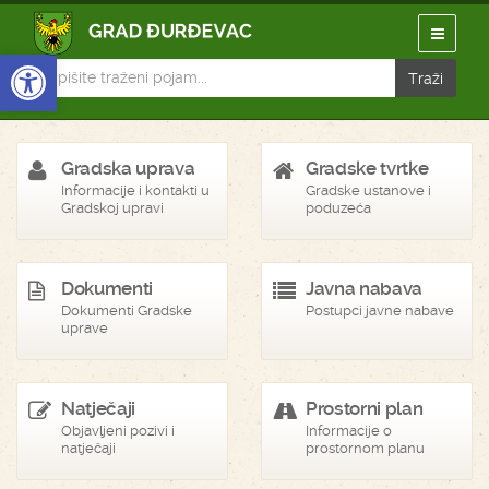
Open toolbar
Gradska uprava
Gradske tvrtke
Informacije i kontakti u
Gradske ustanove i
Gradskoj upravi
poduzeća
Dokumenti
Javna nabava
Dokumenti Gradske
Postupci javne nabave
uprave
Natječaji
Prostorni plan
Objavljeni pozivi i
Informacije o
natječaji
prostornom planu