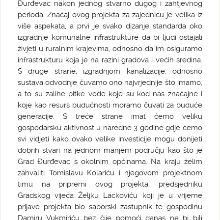
Đurđevac nakon jednog stvarno dugog i zahtjevnog
perioda. Značaj ovog projekta za zajednicu je velika iz
više aspekata, a prvi je svako dizanje standarda oko
izgradnje komunalne infrastrukture da bi ljudi ostajali
živjeti u ruralnim krajevima, odnosno da im osiguramo
infrastrukturu koja je na razini gradova i većih sredina.
S druge strane, izgradnjom kanalizacije. odnosno
sustava odvodnje čuvamo ono najvrjednije što imamo,
a to su zalihe pitke vode koje su kod nas značajne i
koje kao resurs budućnosti moramo čuvati za buduće
generacije. S treće strane imat ćemo veliku
gospodarsku aktivnost u naredne 3 godine gdje ćemo
svi vidjeti kako ovako velike investicije mogu donijeti
dobrih stvari na jednom manjem području kao što je
Grad Đurđevac s okolnim općinama. Na kraju želim
zahvaliti Tomislavu Kolariću i njegovom projektnom
timu na pripremi ovog projekta, predsjedniku
Gradskog vijeća Željku Lackoviću koji je u vrijeme
prijave projekta bio saborski zastupnik te gospodinu
Damiru Vukmiriću bez čije pomoći danas ne bi bili