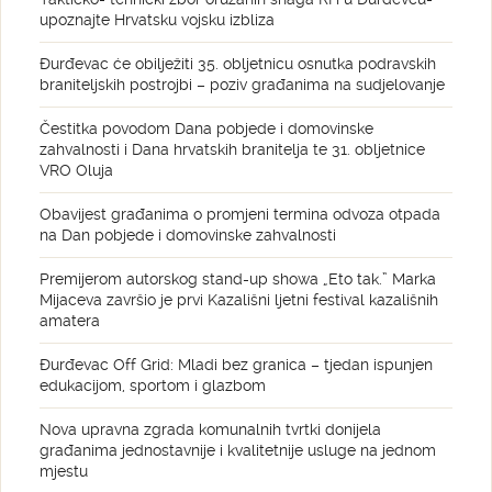
upoznajte Hrvatsku vojsku izbliza
Đurđevac će obilježiti 35. obljetnicu osnutka podravskih
braniteljskih postrojbi – poziv građanima na sudjelovanje
Čestitka povodom Dana pobjede i domovinske
zahvalnosti i Dana hrvatskih branitelja te 31. obljetnice
VRO Oluja
Obavijest građanima o promjeni termina odvoza otpada
na Dan pobjede i domovinske zahvalnosti
Premijerom autorskog stand-up showa „Eto tak.” Marka
Mijaceva završio je prvi Kazališni ljetni festival kazališnih
amatera
Đurđevac Off Grid: Mladi bez granica – tjedan ispunjen
edukacijom, sportom i glazbom
Nova upravna zgrada komunalnih tvrtki donijela
građanima jednostavnije i kvalitetnije usluge na jednom
mjestu