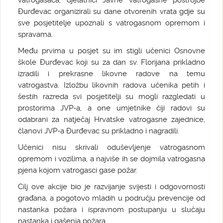
vatrogasaca, djelatnici Javne vatrogasne postrojbe
Đurđevac organizirali su dane otvorenih vrata gdje su
sve posjetitelje upoznali s vatrogasnom opremom i
spravama.
Među prvima u posjet su im stigli učenici Osnovne
škole Đurđevac koji su za dan sv. Florijana prikladno
izradili i prekrasne likovne radove na temu
vatrogastva. Izložbu likovnih radova učenika petih i
šestih razreda svi posjetitelji su mogli razgledati u
prostorima JVP-a, a one umjetnike čiji radovi su
odabrani za natječaj Hrvatske vatrogasne zajednice,
članovi JVP-a Đurđevac su prikladno i nagradili.
Učenici nisu skrivali oduševljenje vatrogasnom
opremom i vozilima, a najviše ih se dojmila vatrogasna
pjena kojom vatrogasci gase požar.
Cilj ove akcije bio je razvijanje svijesti i odgovornosti
građana, a pogotovo mladih u području prevencije od
nastanka požara i ispravnom postupanju u slučaju
nastanka i gašenja požara.