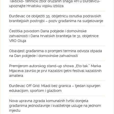
Taktičko- tehnički zbor oružanih snaga RH u Đurđevcu-
upoznajte Hrvatsku vojsku izbliza
Đurđevac će obilježiti 35. obljetnicu osnutka podravskih
braniteljskih postrojbi – poziv građanima na sudjelovanje
Čestitka povodom Dana pobjede i domovinske
zahvalnosti i Dana hrvatskih branitelja te 31. obljetnice
VRO Oluja
Obavijest građanima o promjeni termina odvoza otpada
na Dan pobjede i domovinske zahvalnosti
Premijerom autorskog stand-up showa „Eto tak.” Marka
Mijaceva završio je prvi Kazališni ljetni festival kazališnih
amatera
Đurđevac Off Grid: Mladi bez granica – tjedan ispunjen
edukacijom, sportom i glazbom
Nova upravna zgrada komunalnih tvrtki donijela
građanima jednostavnije i kvalitetnije usluge na jednom
mjestu