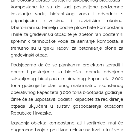
za biološku obradu odvojeno sakupljenog biootpada -
kompostane te su do sad postavljene podzemne
instalacije vode, hidrantskog voda i odvodnje s
pripadajućim slivnicima i revizijskim oknima.
Izbetonirani su temelji i podne ploče hale kompostane
i hale za građevinski otpad te je izbetoniran podzemni
spremnik tehnološke vode za aeriranje komposta, a
trenutno su u tijeku radovi za betoniranje plohe za
građevinski otpad.
Podsjećamo da će se planiranim projektom izgradit i
opremiti postrojenje za biološku obradu odvojeno
sakupljenog biootpada minimalnog kapaciteta 2.000
tona godišnje te planiranog maksimalno iskorištenog
operativnog kapaciteta 3.000 tona biootpada godišnje,
čime će se uspostaviti dodatni kapaciteti za recikliranje
otpada uključeni u sustav gospodarenja otpadom
Republike Hrvatske.
Izgradnja objekta kompostane, ali i sortirnice imat će
dugoročno brojne pozitivne učinke na kvalitetu života