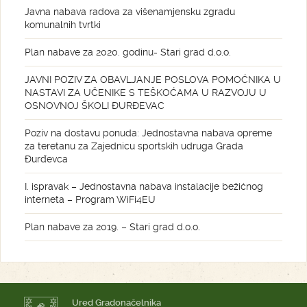
Javna nabava radova za višenamjensku zgradu
komunalnih tvrtki
Plan nabave za 2020. godinu- Stari grad d.o.o.
JAVNI POZIV ZA OBAVLJANJE POSLOVA POMOĆNIKA U
NASTAVI ZA UČENIKE S TEŠKOĆAMA U RAZVOJU U
OSNOVNOJ ŠKOLI ĐURĐEVAC
Poziv na dostavu ponuda: Jednostavna nabava opreme
za teretanu za Zajednicu sportskih udruga Grada
Đurđevca
I. ispravak – Jednostavna nabava instalacije bežićnog
interneta – Program WiFi4EU
Plan nabave za 2019. – Stari grad d.o.o.
Ured Gradonačelnika