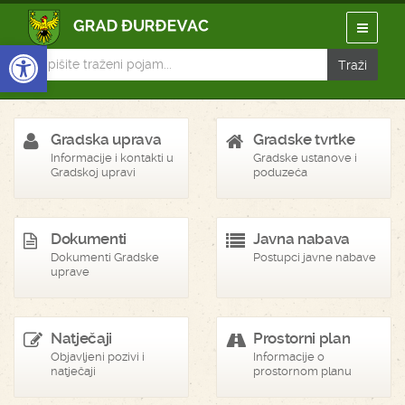
Open toolbar
Gradska uprava
Gradske tvrtke
Informacije i kontakti u
Gradske ustanove i
Gradskoj upravi
poduzeća
Dokumenti
Javna nabava
Dokumenti Gradske
Postupci javne nabave
uprave
Natječaji
Prostorni plan
Objavljeni pozivi i
Informacije o
natječaji
prostornom planu