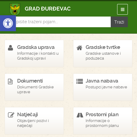
Open toolbar
Gradska uprava
Gradske tvrtke
Informacije i kontakti u
Gradske ustanove i
Gradskoj upravi
poduzeća
Dokumenti
Javna nabava
Dokumenti Gradske
Postupci javne nabave
uprave
Natječaji
Prostorni plan
Objavljeni pozivi i
Informacije o
natječaji
prostornom planu