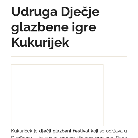
Udruga Dječje
glazbene igre
Kukurijek
Kukuriček je
dječji glazbeni festival
koji se održava u