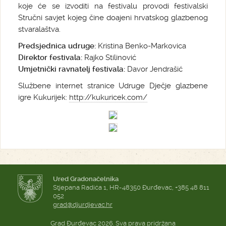
koje će se izvoditi na festivalu provodi festivalski
Stručni savjet kojeg čine doajeni hrvatskog glazbenog
stvaralaštva.
Predsjednica udruge:
Kristina Benko-Markovica
Direktor festivala:
Rajko Stilinović
Umjetnički ravnatelj festivala:
Davor Jendrašić
Službene internet stranice Udruge Dječje glazbene
igre Kukurijek:
http://kukuricek.com/
Ured Gradonačelnika
Stjepana Radića 1, HR-48350 Đurđevac, +385 48 811
052
grad@djurdjevac.hr
Grad Đurđevac 2026. Sva prava pridržana