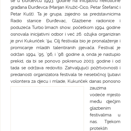
se u Đurđevcu 1993. godine na inicijativu nekolicine
građana Đurđevca (Marijan Kružić-Cico, Petar Štefanić i
Petar Kušt). Ta je grupa, zajedno sa predstavnicima
Radio stanice Đurđevac, Glazbene radionice i
poduzeća Turbo limach show, početkom 1994. godine
osnovala inicijativni odbor i već 26. ožujka organiziran
je prvi Kukuriček ’94. Cilj festivala bio je pronalaženje i
promicanje mladih talentiranih pjevača. Festival je
održan 1994, ’95, ’96, i ’98. godine a, onda je nastupio
prekid, da bi se ponovo pokrenuo 2003. godine i od
tada se održava redovito. Zahvaljujući požrtvovnosti i
predanosti organizatora festivala te nesebičnoj ljubavi
volontera za djecu i mlade, Kukuriček danas ponosno
zauzima
vodeće mjesto
među dječjim
glazbenim
festivalima u
nas. Tijekom
proteklih