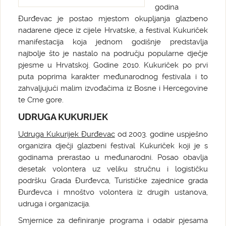
godina
Đurđevac je postao mjestom okupljanja glazbeno
nadarene djece iz cijele Hrvatske, a festival Kukuriček
manifestacija koja jednom godišnje predstavlja
najbolje što je nastalo na području popularne dječje
pjesme u Hrvatskoj. Godine 2010. Kukuriček po prvi
puta poprima karakter međunarodnog festivala i to
zahvaljujući malim izvođačima iz Bosne i Hercegovine
te Crne gore.
UDRUGA KUKURIJEK
Udruga Kukurijek Đurđevac
od 2003. godine uspješno
organizira dječji glazbeni festival Kukuriček koji je s
godinama prerastao u međunarodni. Posao obavlja
desetak volontera uz veliku stručnu i logističku
podršku Grada Đurđevca, Turističke zajednice grada
Đurđevca i mnoštvo volontera iz drugih ustanova,
udruga i organizacija.
Smjernice za definiranje programa i odabir pjesama