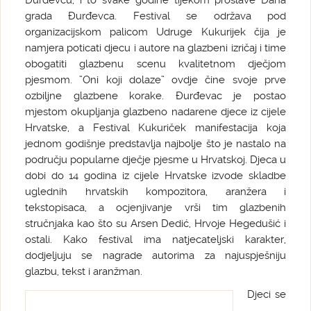
Đurđevcu, i to svake godine tijekom proslave Dana
grada Đurđevca. Festival se održava pod
organizacijskom palicom Udruge Kukurijek čija je
namjera poticati djecu i autore na glazbeni izričaj i time
obogatiti glazbenu scenu kvalitetnom dječjom
pjesmom. ”Oni koji dolaze” ovdje čine svoje prve
ozbiljne glazbene korake. Đurđevac je postao
mjestom okupljanja glazbeno nadarene djece iz cijele
Hrvatske, a Festival Kukuriček manifestacija koja
jednom godišnje predstavlja najbolje što je nastalo na
području popularne dječje pjesme u Hrvatskoj. Djeca u
dobi do 14 godina iz cijele Hrvatske izvode skladbe
uglednih hrvatskih kompozitora, aranžera i
tekstopisaca, a ocjenjivanje vrši tim glazbenih
stručnjaka kao što su Arsen Dedić, Hrvoje Hegedušić i
ostali. Kako festival ima natjecateljski karakter,
dodjeljuju se nagrade autorima za najuspješniju
glazbu, tekst i aranžman.
Djeci se