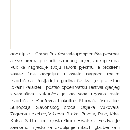
dodjeljuje – Grand Prix festivala (pobjednička pjesma),
a sve prema prosudbi stručnog ocjenjivačkog suda.
Publika nagrađuje svoju favorit pjesmu, a prošireni
sastav žirija dodjeljuje i ostale nagrade malim
izvođačima. Posljednjih godina festival je prerastao
lokalni karakter i postao općehrvatski festival dječjeg
stvaralaštva. Kukuriček je do sada ugostio male
izvođače iz: Đurđevca i okolice, Pitomače, Virovitice,
Suhopolja, Slavonskog broda, Osijeka, Vukovara,
Zagreba i okolice, Viškova, Rijeke, Buzeta, Pule, Krka,
Knina, Splita i dr. mjesta širom Hrvatske. Festival je
savršeno mjesto za okupljanje mladih glazbenika i