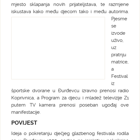
mjesto sklapanja novih prijateljstava, te razmjene
iskustava kako među djecom tako i među autorima.
Pjesme
se
izvode
uživo,
uz
pratnju
matrice,
a
Festival
iz
športske dvorane u Đurđevcu izravno prenosi radio
Koprivnica, a Program za djecu i mladež televizije Z1
putem TV kamera prenosi poseban ugođaj ove
manifestacije.
POVIJEST
Ideja o pokretanju dječjeg glazbenog festivala rodila