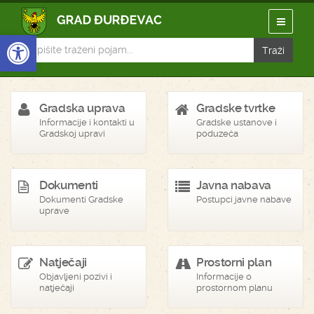
Open toolbar
Gradska uprava
Gradske tvrtke
Informacije i kontakti u
Gradske ustanove i
Gradskoj upravi
poduzeća
Dokumenti
Javna nabava
Dokumenti Gradske
Postupci javne nabave
uprave
Natječaji
Prostorni plan
Objavljeni pozivi i
Informacije o
natječaji
prostornom planu