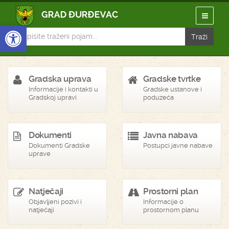
Open toolbar
Gradska uprava
Gradske tvrtke
Informacije i kontakti u
Gradske ustanove i
Gradskoj upravi
poduzeća
Dokumenti
Javna nabava
Dokumenti Gradske
Postupci javne nabave
uprave
Natječaji
Prostorni plan
Objavljeni pozivi i
Informacije o
natječaji
prostornom planu