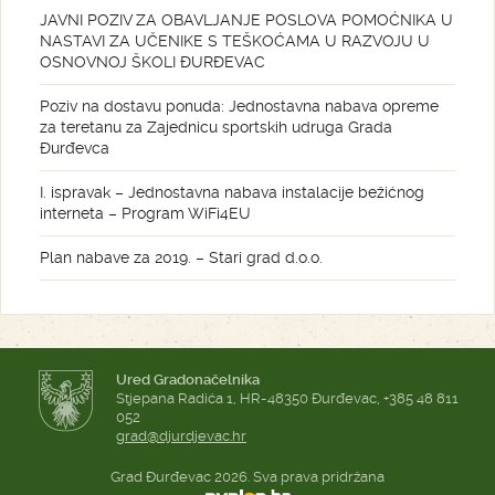
JAVNI POZIV ZA OBAVLJANJE POSLOVA POMOĆNIKA U
NASTAVI ZA UČENIKE S TEŠKOĆAMA U RAZVOJU U
OSNOVNOJ ŠKOLI ĐURĐEVAC
Poziv na dostavu ponuda: Jednostavna nabava opreme
za teretanu za Zajednicu sportskih udruga Grada
Đurđevca
I. ispravak – Jednostavna nabava instalacije bežićnog
interneta – Program WiFi4EU
Plan nabave za 2019. – Stari grad d.o.o.
Ured Gradonačelnika
Stjepana Radića 1, HR-48350 Đurđevac, +385 48 811
052
grad@djurdjevac.hr
Grad Đurđevac 2026. Sva prava pridržana